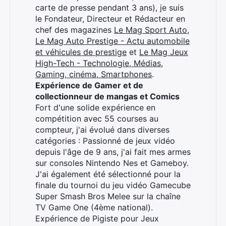
carte de presse pendant 3 ans), je suis
le Fondateur, Directeur et Rédacteur en
chef des magazines
Le Mag Sport Auto
,
Le Mag Auto Prestige - Actu automobile
et véhicules de prestige
et
Le Mag Jeux
High-Tech - Technologie, Médias,
Gaming, cinéma, Smartphones
.
Expérience de Gamer et de
collectionneur de mangas et Comics
Fort d'une solide expérience en
compétition avec 55 courses au
compteur, j'ai évolué dans diverses
catégories : Passionné de jeux vidéo
depuis l'âge de 9 ans, j'ai fait mes armes
sur consoles Nintendo Nes et Gameboy.
J'ai également été sélectionné pour la
finale du tournoi du jeu vidéo Gamecube
Super Smash Bros Melee sur la chaîne
TV Game One (4ème national).
Expérience de Pigiste pour Jeux