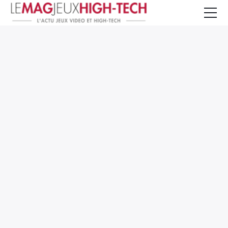
Jeux Vidéo
PC et Hardware
Smartphone et Tablettes
High-Tech
Mangas et Comics
TV, cinéma
Test