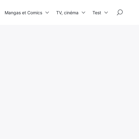
×
Mangas et Comics
TV, cinéma
Test