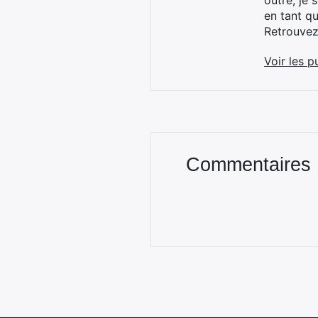
outre, je 
en tant q
Retrouve
Voir les p
Commentaires