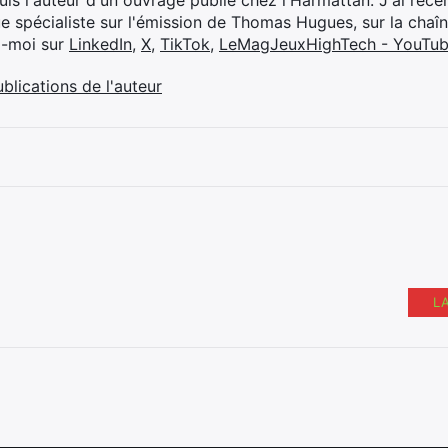
suis l'auteur d'un ouvrage publié chez l'Harmattan. J'ai ré
ue spécialiste sur l'émission de Thomas Hugues, sur la chaî
z-moi sur
LinkedIn
,
X
,
TikTok
,
LeMagJeuxHighTech - YouTu
ublications de l'auteur
L