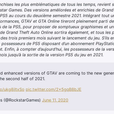
nchises les plus emblématiques de tous les temps, revient su
kstar Games. Des versions améliorées et enrichies de Grand
 PS5 au cours du deuxième semestre 2021. Intégrant tout un
formances, GTAV et GTA Online tireront pleinement parti de
és de la PS5, pour proposer de somptueux graphismes et une
de Grand Theft Auto Online sortira également, et tous les
es trois premiers mois suivant le lancement du jeu. S’ils e
es possesseurs de PS5 disposant d’un abonnement PlayStati
ent. Enfin, à compter d’aujourd’hui, les possesseurs de la v
is jusqu’à la sortie de la version PS5 du jeu en 2021.
 enhanced versions of GTAV are coming to the new genera
the second half of 2021.
co/ukg8iItxSo
pic.twitter.com/2x5gqB8bJE
es (@RockstarGames)
June 11, 2020