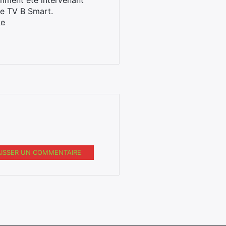
cemment été intervenant
ne TV B Smart.
be
AISSER UN COMMENTAIRE