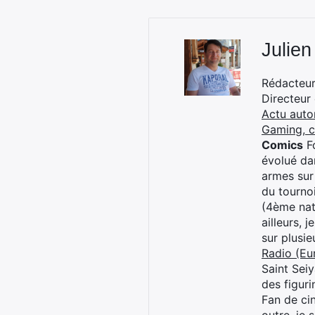
Julien
Rédacteur 
Directeur
Actu auto
Gaming, 
Comics
Fo
évolué dan
armes sur
du tourno
(4ème nat
ailleurs, 
sur plusi
Radio (Eu
Saint Sei
des figur
Fan de cin