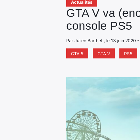
Actualités
GTA V va (enc
console PS5
Par Julien Barthet , le 13 juin 2020 
GTA 5
GTA V
PS5