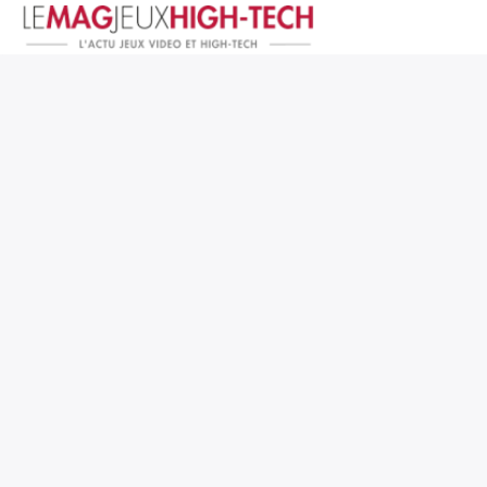
Jeux Vidéo
PC et Hardware
Smartphone et Tablettes
High-Tech
Mangas et Comics
TV, cinéma
Test