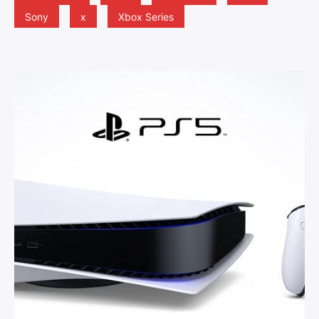
Sony
x
Xbox Series