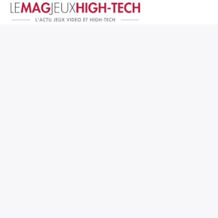
Jeux Vidéo
PC et Hardware
Smartphone et Tablettes
High-Tech
Mangas et Comics
TV, cinéma
Test