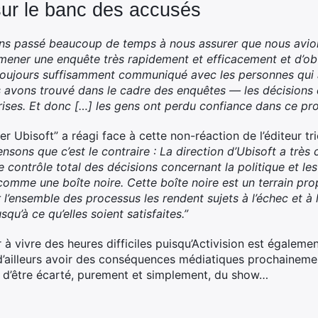
sur le banc des accusés
vons passé beaucoup de temps à nous assurer que nous avio
ener une enquête très rapidement et efficacement et d’obte
oujours suffisamment communiqué avec les personnes qui 
s avons trouvé dans le cadre des enquêtes — les décisions 
ises. Et donc […] les gens ont perdu confiance dans ce pro
ter Ubisoft” a réagi face à cette non-réaction de l’éditeur tri
sons que c’est le contraire : La direction d’Ubisoft a très 
le contrôle total des décisions concernant la politique et le
omme une boîte noire. Cette boîte noire est un terrain pro
 l’ensemble des processus les rendent sujets à l’échec et à l
u’à ce qu’elles soient satisfaites.”
ur à vivre des heures difficiles puisqu’Activision est égalem
d’ailleurs avoir des conséquences médiatiques prochaineme
nt d’être écarté, purement et simplement, du show…