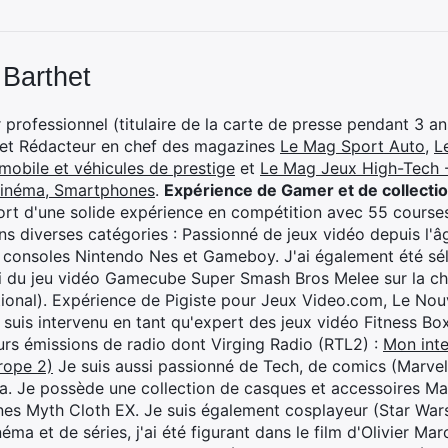
 Barthet
professionnel (titulaire de la carte de presse pendant 3 ans
 et Rédacteur en chef des magazines
Le Mag Sport Auto
,
L
mobile et véhicules de prestige
et
Le Mag Jeux High-Tech -
cinéma, Smartphones
.
Expérience de Gamer et de collecti
rt d'une solide expérience en compétition avec 55 courses
s diverses catégories : Passionné de jeux vidéo depuis l'âge
 consoles Nintendo Nes et Gameboy. J'ai également été séle
i du jeu vidéo Gamecube Super Smash Bros Melee sur la 
ional). Expérience de Pigiste pour Jeux Video.com, Le Nouv
je suis intervenu en tant qu'expert des jeux vidéo Fitness B
eurs émissions de radio dont Virging Radio (RTL2) :
Mon inte
rope 2)
Je suis aussi passionné de Tech, de comics (Marve
ya. Je possède une collection de casques et accessoires Ma
ines Myth Cloth EX. Je suis également cosplayeur (Star War
éma et de séries, j'ai été figurant dans le film d'Olivier M