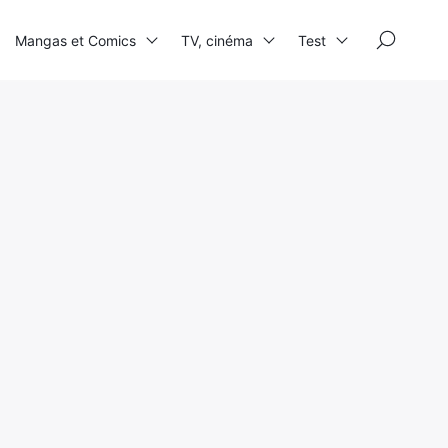
×
Mangas et Comics
TV, cinéma
Test