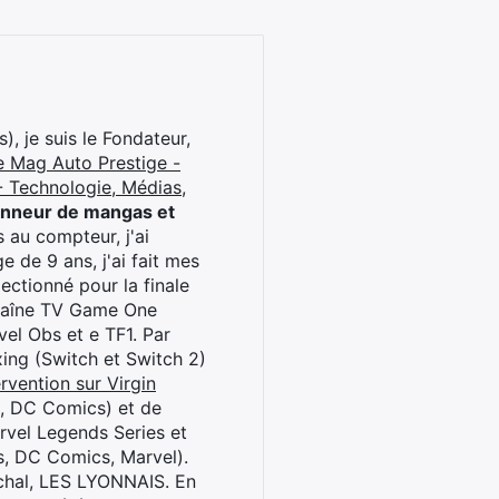
), je suis le Fondateur,
e Mag Auto Prestige -
 Technologie, Médias,
onneur de mangas et
 au compteur, j'ai
 de 9 ans, j'ai fait mes
ctionné pour la finale
chaîne TV Game One
el Obs et e TF1. Par
oxing (Switch et Switch 2)
rvention sur Virgin
l, DC Comics) et de
rvel Legends Series et
s, DC Comics, Marvel).
archal, LES LYONNAIS. En