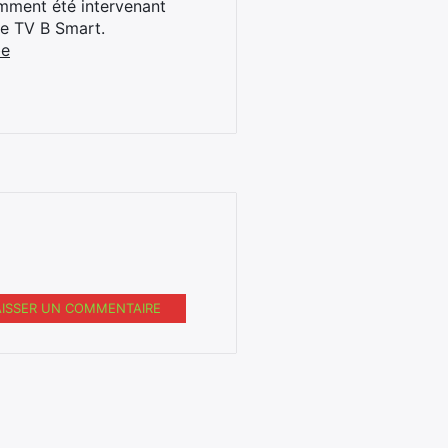
cemment été intervenant
ne TV B Smart.
be
AISSER UN COMMENTAIRE