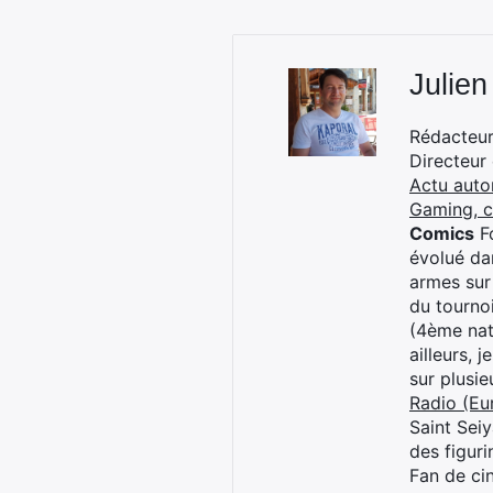
Julien
Rédacteur 
Directeur
Actu auto
Gaming, 
Comics
Fo
évolué dan
armes sur
du tourno
(4ème nat
ailleurs, 
sur plusi
Radio (Eu
Saint Sei
des figur
Fan de cin