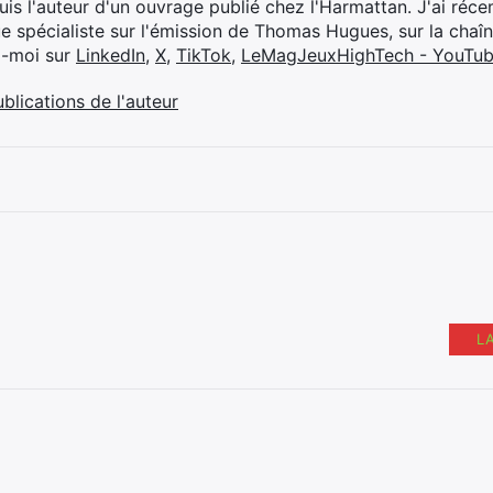
suis l'auteur d'un ouvrage publié chez l'Harmattan. J'ai ré
ue spécialiste sur l'émission de Thomas Hugues, sur la chaî
z-moi sur
LinkedIn
,
X
,
TikTok
,
LeMagJeuxHighTech - YouTu
ublications de l'auteur
L