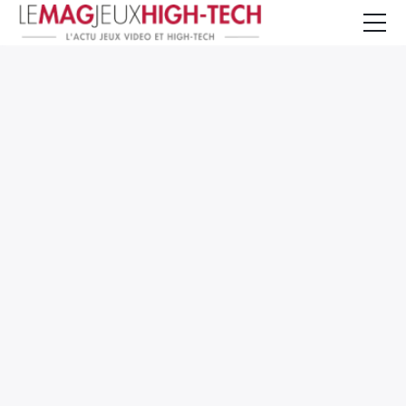
Jeux Vidéo
PC et Hardware
Smartphone et Tablettes
High-Tech
Mangas et Comics
TV, cinéma
Test