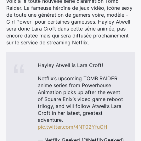
voix à la toute nouvelle série d’animation Tomb
Raider. La fameuse héroïne de jeux vidéo, icône sexy
de toute une génération de gamers voire, modèle -
Girl Power- pour certaines gameuses. Hayley Atwell
sera donc Lara Croft dans cette série animée, pas
encore datée mais qui sera diffusée prochainement
sur le service de streaming Netflix.
Hayley Atwell is Lara Croft!
Netflix’s upcoming TOMB RAIDER
anime series from Powerhouse
Animation picks up after the event
of Square Enix’s video game reboot
trilogy, and will follow Atwell’s Lara
Croft in her latest, greatest
adventure.
pic.twitter.com/4NT02YfuOH
— Netflix Geeked (@NetflixGeeked)