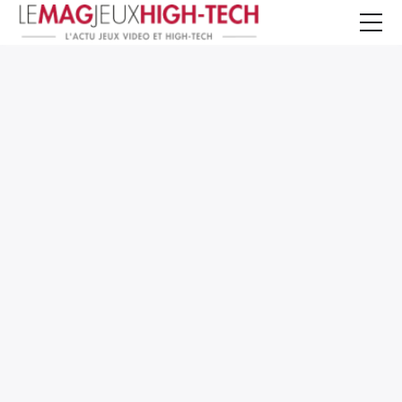
Jeux Vidéo
PC et Hardware
Smartphone et Tablettes
High-Tech
Mangas et Comics
TV, cinéma
Test