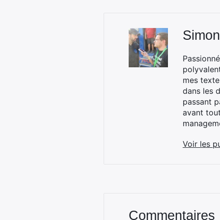
Simon
Passionné
polyvalen
mes textes
dans les d
passant p
avant tou
managemen
Voir les p
Commentaires