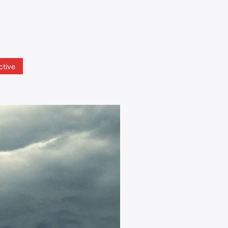
!
ctive