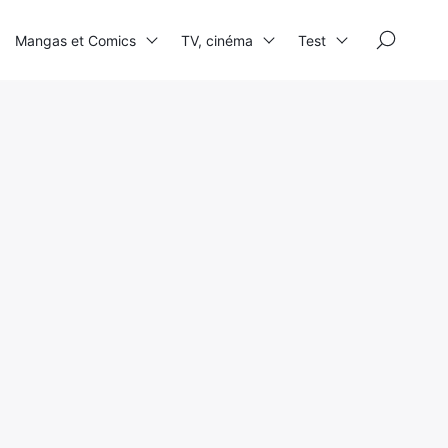
×
Mangas et Comics
TV, cinéma
Test