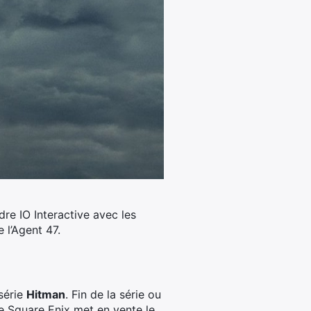
dre IO Interactive avec les
 l’Agent 47.
 série
Hitman
. Fin de la série ou
e Square Enix met en vente le