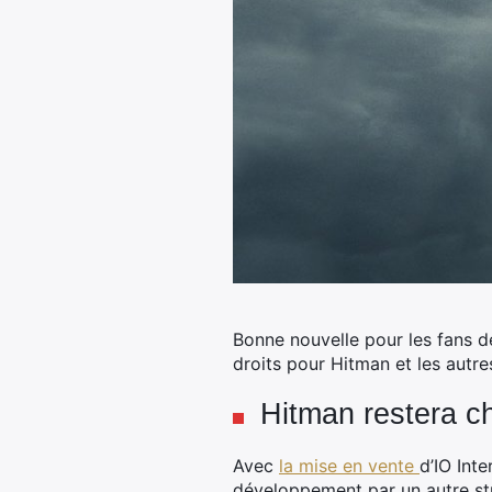
Bonne nouvelle pour les fans d
droits pour Hitman et les autres
Hitman restera ch
Avec
la mise en vente
d’IO Int
développement par un autre stu