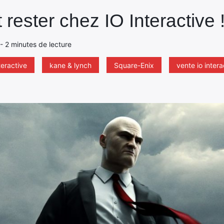
 rester chez IO Interactive 
- 2 minutes de lecture
teractive
kane & lynch
Square-Enix
vente io intera