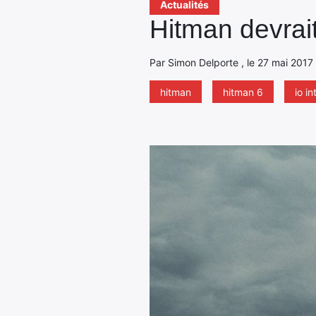
Actualités
Hitman devrait
Par Simon Delporte , le 27 mai 2017 
hitman
hitman 6
io in