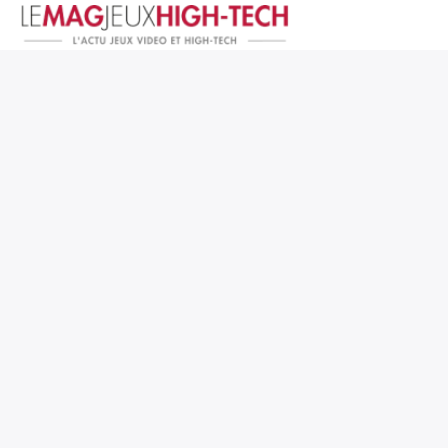
Jeux Vidéo
PC et Hardware
Smartphone et Tablettes
High-Tech
Mangas et Comics
TV, cinéma
Test