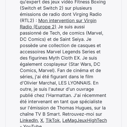
qu'expert des jeux vidéo Fitness Boxing
(Switch et Switch 2) sur plusieurs
émissions de radio dont Virging Radio
(RTL2) :
Mon intervention sur Virgin
Radio (Europe 2)
Je suis aussi
passionné de Tech, de comics (Marvel,
DC Comics) et de Saint Seiya. Je
possède une collection de casques et
accessoires Marvel Legends Series et
Rechercher
des figurines Myth Cloth EX. Je suis
:
également cosplayeur (Star Wars, DC
Comics, Marvel). Fan de cinéma et de
séries, j'ai été figurant dans le film
d'Olivier Marchal, LES LYONNAIS. En
outre, je suis l'auteur d'un ouvrage
publié chez l'Harmattan. J'ai récemment
été intervenant en tant que spécialiste
sur l'émission de Thomas Hugues, sur la
chaîne TV B Smart. Retrouvez-moi sur
LinkedIn
,
X
,
TikTok
,
LeMagJeuxHighTech
- YouTube