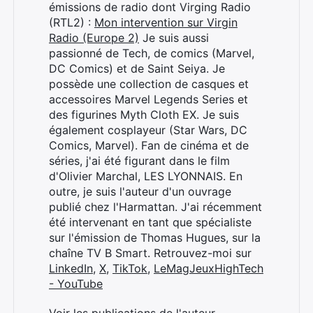
émissions de radio dont Virging Radio
(RTL2) :
Mon intervention sur Virgin
Radio (Europe 2)
Je suis aussi
passionné de Tech, de comics (Marvel,
DC Comics) et de Saint Seiya. Je
possède une collection de casques et
accessoires Marvel Legends Series et
des figurines Myth Cloth EX. Je suis
également cosplayeur (Star Wars, DC
Comics, Marvel). Fan de cinéma et de
séries, j'ai été figurant dans le film
d'Olivier Marchal, LES LYONNAIS. En
outre, je suis l'auteur d'un ouvrage
publié chez l'Harmattan. J'ai récemment
été intervenant en tant que spécialiste
sur l'émission de Thomas Hugues, sur la
chaîne TV B Smart. Retrouvez-moi sur
LinkedIn
,
X
,
TikTok
,
LeMagJeuxHighTech
- YouTube