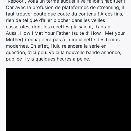
“Reboot”, voilà un terme auquel il va falloir s’habituer !
Car avec la profusion de plateformes de streaming, il
faut trouver coute que coute du contenu ! A ces fins,
rien de tel que d’aller piocher dans les veilles
casseroles, dont les recettes plaisaient, d’antan.
Aussi, How I Met Your Father (suite d’ How I Met your
Mother) n’échappera pas à la moulinette des temps
modernes. En effet, Hulu relancera la série en
question, d’ici peu. Voici la nouvelle bande annonce,
publiée il y a quelques heures à peine.