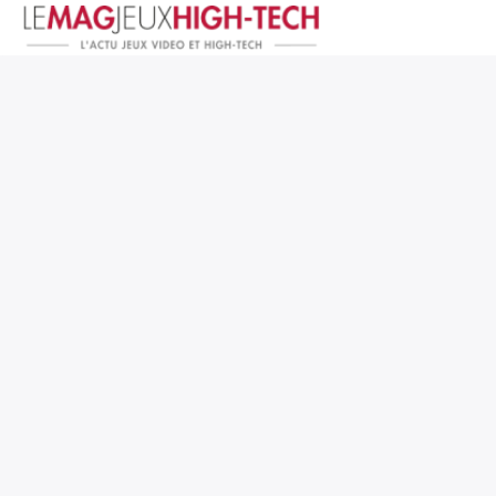
Jeux Vidéo
PC et Hardware
Smartphone et Tablettes
High-Tech
Mangas et Comics
TV, cinéma
Test