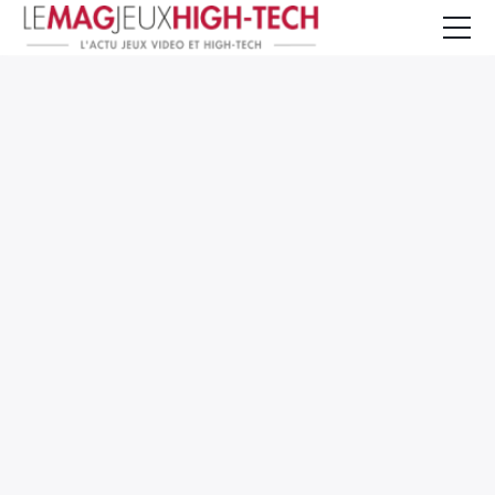
Jeux Vidéo
PC et Hardware
Smartphone et Tablettes
High-Tech
Mangas et Comics
TV, cinéma
Test