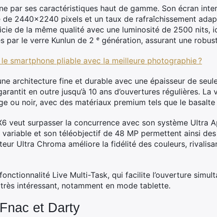
e par ses caractéristiques haut de gamme. Son écran int
te de 2440×2240 pixels et un taux de rafraîchissement adapt
icie de la même qualité avec une luminosité de 2500 nits, i
 par le verre Kunlun de 2 ᵉ génération, assurant une robus
 le smartphone pliable avec la meilleure photographie ?
ne architecture fine et durable avec une épaisseur de seule
garantit en outre jusqu’à 10 ans d’ouvertures régulières. La 
uge ou noir, avec des matériaux premium tels que le basalte
 X6 veut surpasser la concurrence avec son système Ultra
 variable et son téléobjectif de 48 MP permettent ainsi des
pteur Ultra Chroma améliore la fidélité des couleurs, rival
onctionnalité Live Multi-Task, qui facilite l’ouverture simul
t très intéressant, notamment en mode tablette.
Fnac et Darty