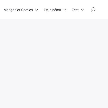
×
Mangas et Comics
TV, cinéma
Test