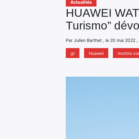
Actualités
HUAWEI WATCH
Turismo” dévoi
Par Julien Barthet , le 20 mai 2022 ,
gt
Huawei
montre co