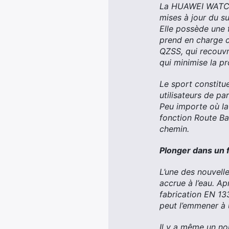
La HUAWEI WATCH G
mises à jour du s
Elle possède une 
prend en charge c
QZSS, qui recouvr
qui minimise la pr
Le sport constitu
utilisateurs de pa
Peu importe où la 
fonction Route Bac
chemin.
Plonger dans un f
L’une des nouvell
accrue à l’eau. Ap
fabrication EN 13
peut l’emmener à 
Il y a même un no