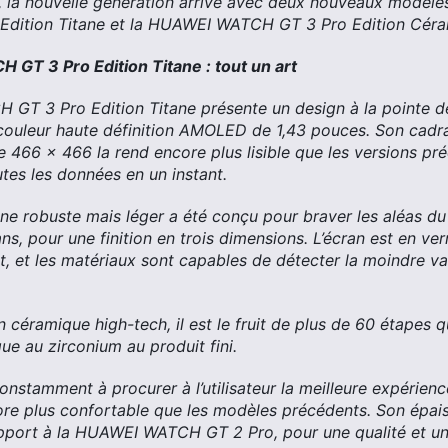
t, la nouvelle génération arrive avec deux nouveaux modèl
dition Titane et la HUAWEI WATCH GT 3 Pro Edition Céra
GT 3 Pro Edition Titane : tout un art
T 3 Pro Edition Titane présente un design à la pointe de 
couleur haute définition AMOLED de 1,43 pouces. Son cadran
e 466 x 466 la rend encore plus lisible que les versions pr
utes les données en un instant.
ane robuste mais léger a été conçu pour braver les aléas du 
ns, pour une finition en trois dimensions. L’écran est en ver
t, et les matériaux sont capables de détecter la moindre v
en céramique high-tech, il est le fruit de plus de 60 étapes
ue au zirconium au produit fini.
stamment à procurer à l’utilisateur la meilleure expérience 
re plus confortable que les modèles précédents. Son épais
port à la HUAWEI WATCH GT 2 Pro, pour une qualité et un 