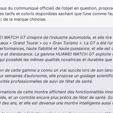
issus du communiqué officiel) de l’objet en question, propos
les tarifs et coloris disponibles sachant que l’une comme l’
el
de la marque chinoise.
ATCH GT s’inspire de l’industrie automobile, et elle tire
ueux « Grand Tourer » ou « Gran Turismo ». La GT a été l’u
erformances, haute fiabilité et haute puissance, et elle e
ure et d’endurance. La gamme HUAWEI WATCH GT exploite ce
qui possède les mêmes qualités novatrices et durables qu
on de cette gamme a connu un vrai succès lors de son lanc
eux semaines d’autonomie, elle propose un guidage scientifi
tés professionnelles de suivi de l’état de santé.
arnations de cette montre affichent des fonctionnalités in
lés, et un contrôle encore plus précis de l’état de santé. S
l des ans, et elle est devenue une montre intelligente aussi ra