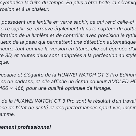
i symbolise la fuite du temps. En plus d’être belle, la cérami
rosion et à la chaleur.
possèdent une lentille en verre saphir, ce qui rend celle-ci 
verre saphir se retrouve également dans le capteur du boîtie
étration de la lumière et de contrôler avec précision le ry
tueux de la peau qui permettent une détection automatiq
ncore, tout comme la version en titane, elle est équipée d’
e 3D, et toutes deux sont adaptées à la perfection au style
que.
peccable et élégante de la HUAWEI WATCH GT 3 Pro Editio
pes de cadrans, et elle affiche un écran couleur AMOLED H
466 x 466, pour une qualité optimale de l’image.
 de la HUAWEI WATCH GT 3 Pro sont le résultat d’un travail
ance de l’état de santé et des performances sportives, inspiré
 gamme.
înement professionnel