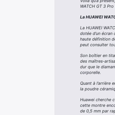
Voilà qu’à présen
WATCH GT 3 Pro E
La HUAWEI WATCH 
La HUAWEI WATCH G
dotée d’un écran 
haute définition d
peut consulter to
Son boîtier en tit
des maîtres-artisa
dur que le diaman
corporelle.
Quant à l’arrière 
la poudre céramiq
Huawei cherche con
cette montre enco
de 0,5 mm par rap