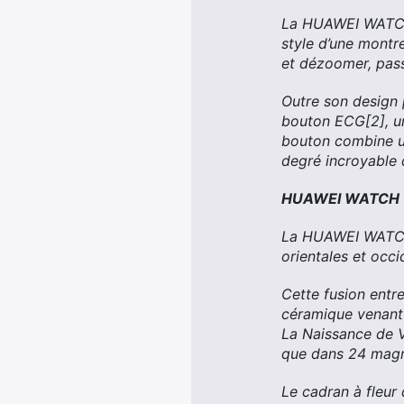
La HUAWEI WATCH 
style d’une montre
et dézoomer, pass
Outre son design 
bouton ECG[2], u
bouton combine un
degré incroyable 
HUAWEI WATCH GT 
La HUAWEI WATCH G
orientales et occi
Cette fusion entre
céramique venant c
La Naissance de Ve
que dans 24 magn
Le cadran à fleu