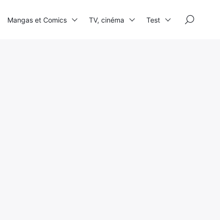
×
Mangas et Comics
TV, cinéma
Test