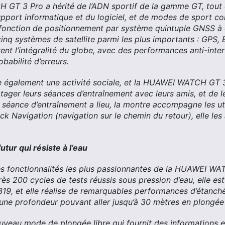
T 3 Pro a hérité de l’ADN sportif de la gamme GT, tout e
upport informatique et du logiciel, et de modes de sport c
fonction de positionnement par système quintuple GNSS à 
inq systèmes de satellite parmi les plus importants : GPS,
ent l’intégralité du globe, avec des performances anti-inter
obabilité d’erreurs.
e également une activité sociale, et la HUAWEI WATCH GT 
rtager leurs séances d’entraînement avec leurs amis, et de les
séance d’entraînement a lieu, la montre accompagne les util
k Navigation (navigation sur le chemin du retour), elle les 
utur qui résiste à l’eau
es fonctionnalités les plus passionnantes de la HUAWEI WA
rès 200 cycles de tests réussis sous pression d’eau, elle e
319, et elle réalise de remarquables performances d’étanché
une profondeur pouvant aller jusqu’à 30 mètres en plongée 
uveau mode de plongée libre qui fournit des informations e