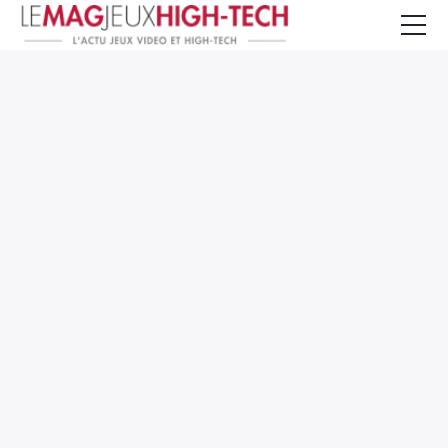
Jeux Vidéo
PC et Hardware
Smartphone et Tablettes
High-Tech
Mangas et Comics
TV, cinéma
Test