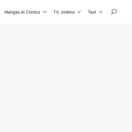
×
Mangas et Comics
TV, cinéma
Test