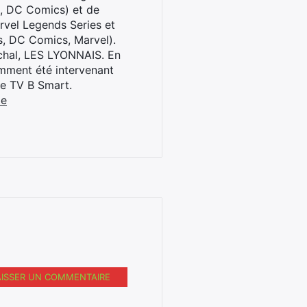
l, DC Comics) et de
rvel Legends Series et
s, DC Comics, Marvel).
archal, LES LYONNAIS. En
cemment été intervenant
ne TV B Smart.
be
AISSER UN COMMENTAIRE