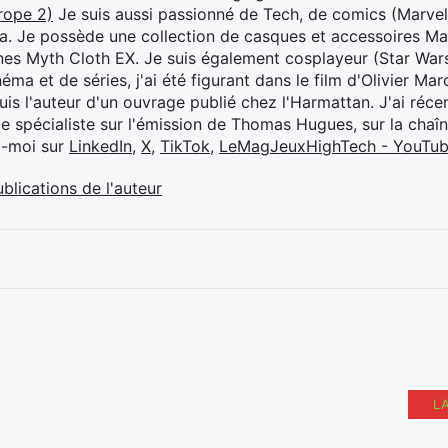
rope 2)
Je suis aussi passionné de Tech, de comics (Marve
ya. Je possède une collection de casques et accessoires Ma
ines Myth Cloth EX. Je suis également cosplayeur (Star War
éma et de séries, j'ai été figurant dans le film d'Olivier M
suis l'auteur d'un ouvrage publié chez l'Harmattan. J'ai ré
ue spécialiste sur l'émission de Thomas Hugues, sur la chaî
z-moi sur
LinkedIn
,
X
,
TikTok
,
LeMagJeuxHighTech - YouTu
ublications de l'auteur
L