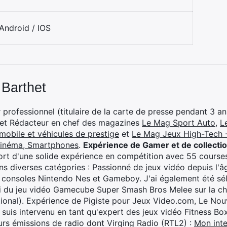
Android / IOS
 Barthet
professionnel (titulaire de la carte de presse pendant 3 ans
 et Rédacteur en chef des magazines
Le Mag Sport Auto
,
L
mobile et véhicules de prestige
et
Le Mag Jeux High-Tech -
cinéma, Smartphones
.
Expérience de Gamer et de collecti
rt d'une solide expérience en compétition avec 55 courses
s diverses catégories : Passionné de jeux vidéo depuis l'âge
 consoles Nintendo Nes et Gameboy. J'ai également été séle
i du jeu vidéo Gamecube Super Smash Bros Melee sur la 
ional). Expérience de Pigiste pour Jeux Video.com, Le Nouv
je suis intervenu en tant qu'expert des jeux vidéo Fitness B
eurs émissions de radio dont Virging Radio (RTL2) :
Mon inte