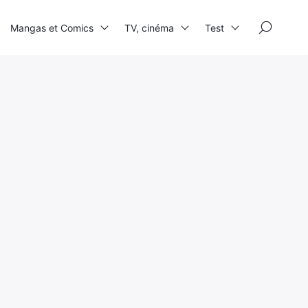
×
Mangas et Comics
TV, cinéma
Test