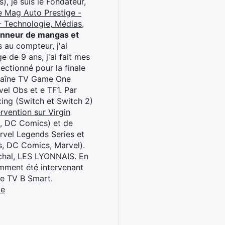
), je suis le Fondateur,
e Mag Auto Prestige -
 Technologie, Médias,
onneur de mangas et
 au compteur, j'ai
 de 9 ans, j'ai fait mes
ctionné pour la finale
chaîne TV Game One
el Obs et e TF1. Par
oxing (Switch et Switch 2)
rvention sur Virgin
l, DC Comics) et de
rvel Legends Series et
s, DC Comics, Marvel).
archal, LES LYONNAIS. En
cemment été intervenant
ne TV B Smart.
be