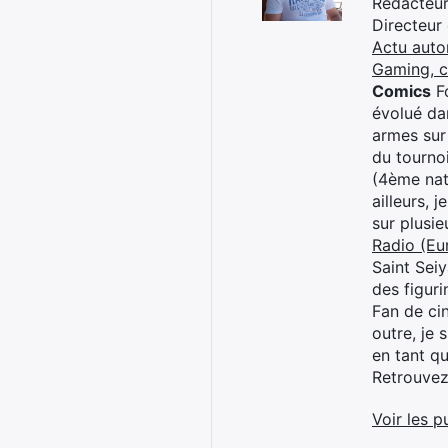
Rédacteur 
Directeur
Actu auto
Gaming, 
Comics
Fo
évolué dan
armes sur
du tourno
(4ème nat
ailleurs, 
sur plusi
Radio (Eu
Saint Sei
des figur
Fan de cin
outre, je 
en tant q
Retrouve
Voir les p