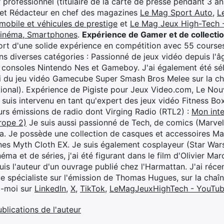
professionnel (titulaire de la carte de presse pendant 3 ans
 et Rédacteur en chef des magazines
Le Mag Sport Auto
,
L
mobile et véhicules de prestige
et
Le Mag Jeux High-Tech -
cinéma, Smartphones
.
Expérience de Gamer et de collecti
rt d'une solide expérience en compétition avec 55 courses
s diverses catégories : Passionné de jeux vidéo depuis l'âge
 consoles Nintendo Nes et Gameboy. J'ai également été séle
i du jeu vidéo Gamecube Super Smash Bros Melee sur la 
ional). Expérience de Pigiste pour Jeux Video.com, Le Nouv
je suis intervenu en tant qu'expert des jeux vidéo Fitness B
eurs émissions de radio dont Virging Radio (RTL2) :
Mon inte
rope 2)
Je suis aussi passionné de Tech, de comics (Marve
ya. Je possède une collection de casques et accessoires Ma
ines Myth Cloth EX. Je suis également cosplayeur (Star War
éma et de séries, j'ai été figurant dans le film d'Olivier M
suis l'auteur d'un ouvrage publié chez l'Harmattan. J'ai ré
ue spécialiste sur l'émission de Thomas Hugues, sur la chaî
z-moi sur
LinkedIn
,
X
,
TikTok
,
LeMagJeuxHighTech - YouTu
ublications de l'auteur