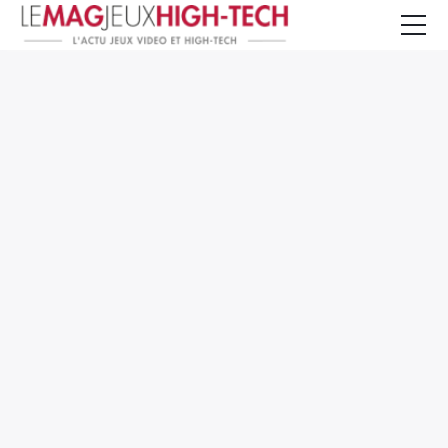
Jeux Vidéo
PC et Hardware
Smartphone et Tablettes
High-Tech
Mangas et Comics
TV, cinéma
Test