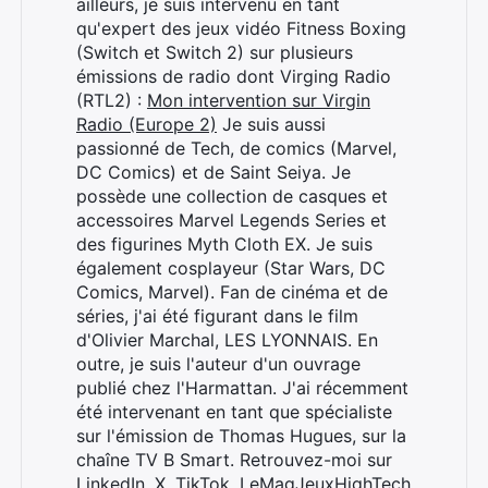
ailleurs, je suis intervenu en tant
qu'expert des jeux vidéo Fitness Boxing
(Switch et Switch 2) sur plusieurs
émissions de radio dont Virging Radio
(RTL2) :
Mon intervention sur Virgin
Radio (Europe 2)
Je suis aussi
passionné de Tech, de comics (Marvel,
DC Comics) et de Saint Seiya. Je
possède une collection de casques et
accessoires Marvel Legends Series et
des figurines Myth Cloth EX. Je suis
également cosplayeur (Star Wars, DC
Comics, Marvel). Fan de cinéma et de
séries, j'ai été figurant dans le film
d'Olivier Marchal, LES LYONNAIS. En
outre, je suis l'auteur d'un ouvrage
publié chez l'Harmattan. J'ai récemment
été intervenant en tant que spécialiste
sur l'émission de Thomas Hugues, sur la
chaîne TV B Smart. Retrouvez-moi sur
LinkedIn
,
X
,
TikTok
,
LeMagJeuxHighTech