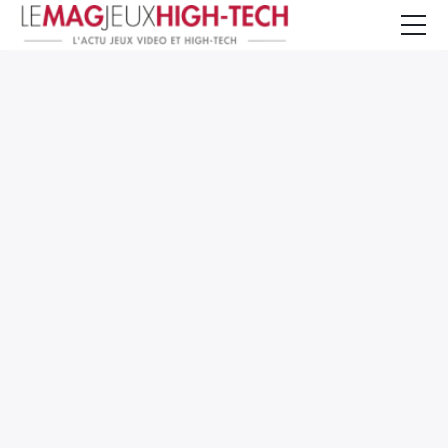
Jeux Vidéo
PC et Hardware
Smartphone et Tablettes
High-Tech
Mangas et Comics
TV, cinéma
Test