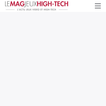
Jeux Vidéo
PC et Hardware
Smartphone et Tablettes
High-Tech
Mangas et Comics
TV, cinéma
Test