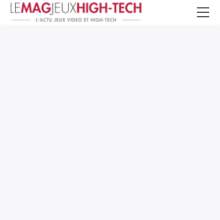
Jeux Vidéo
PC et Hardware
Smartphone et Tablettes
High-Tech
Mangas et Comics
TV, cinéma
Test