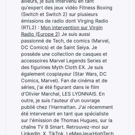
ailleurs, je suis intervenu en tant
qu'expert des jeux vidéo Fitness Boxing
(Switch et Switch 2) sur plusieurs
émissions de radio dont Virging Radio
(RTL2) :
Mon intervention sur Virgin
Radio (Europe 2)
Je suis aussi
passionné de Tech, de comics (Marvel,
DC Comics) et de Saint Seiya. Je
possède une collection de casques et
accessoires Marvel Legends Series et
des figurines Myth Cloth EX. Je suis
également cosplayeur (Star Wars, DC
Comics, Marvel). Fan de cinéma et de
séries, j'ai été figurant dans le film
d'Olivier Marchal, LES LYONNAIS. En
outre, je suis l'auteur d'un ouvrage
publié chez l'Harmattan. J'ai récemment
été intervenant en tant que spécialiste
sur l'émission de Thomas Hugues, sur la
chaîne TV B Smart. Retrouvez-moi sur
LinkedIn
,
X
,
TikTok
,
LeMagJeuxHighTech