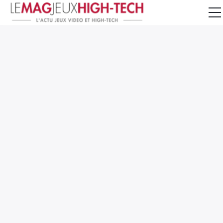
Jeux Vidéo
PC et Hardware
Smartphone et Tablettes
High-Tech
Mangas et Comics
TV, cinéma
Test