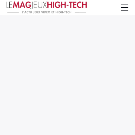
Jeux Vidéo
PC et Hardware
Smartphone et Tablettes
High-Tech
Mangas et Comics
TV, cinéma
Test