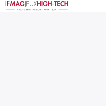
Jeux Vidéo
PC et Hardware
Smartphone et Tablettes
High-Tech
Mangas et Comics
TV, cinéma
Test