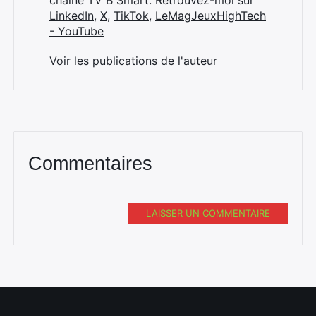
chaîne TV B Smart. Retrouvez-moi sur
LinkedIn
,
X
,
TikTok
,
LeMagJeuxHighTech
- YouTube
Voir les publications de l'auteur
Commentaires
LAISSER UN COMMENTAIRE