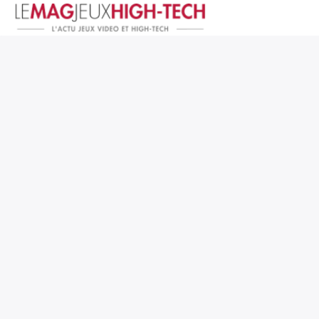
Jeux Vidéo
PC et Hardware
Smartphone et Tablettes
High-Tech
Mangas et Comics
TV, cinéma
Test