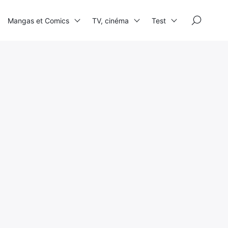
×
Mangas et Comics
TV, cinéma
Test