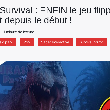
Survival : ENFIN le jeu flip
t depuis le début !
4 - 1 minute de lecture
sic park
PS5
Saber Interactive
survival horror