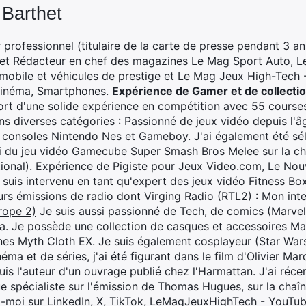
 Barthet
professionnel (titulaire de la carte de presse pendant 3 ans
 et Rédacteur en chef des magazines
Le Mag Sport Auto
,
L
mobile et véhicules de prestige
et
Le Mag Jeux High-Tech -
cinéma, Smartphones
.
Expérience de Gamer et de collecti
rt d'une solide expérience en compétition avec 55 courses
s diverses catégories : Passionné de jeux vidéo depuis l'âge
 consoles Nintendo Nes et Gameboy. J'ai également été séle
i du jeu vidéo Gamecube Super Smash Bros Melee sur la 
ional). Expérience de Pigiste pour Jeux Video.com, Le Nouv
je suis intervenu en tant qu'expert des jeux vidéo Fitness B
eurs émissions de radio dont Virging Radio (RTL2) :
Mon inte
rope 2)
Je suis aussi passionné de Tech, de comics (Marve
ya. Je possède une collection de casques et accessoires Ma
ines Myth Cloth EX. Je suis également cosplayeur (Star War
éma et de séries, j'ai été figurant dans le film d'Olivier M
suis l'auteur d'un ouvrage publié chez l'Harmattan. J'ai ré
ue spécialiste sur l'émission de Thomas Hugues, sur la chaî
z-moi sur
LinkedIn
,
X
,
TikTok
,
LeMagJeuxHighTech - YouTu