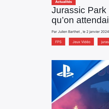
Actualités
Jurassic Park 
qu’on attendai
Par Julien Barthet , le 2 janvier 202
FPS
Jeux Vidéo
juras