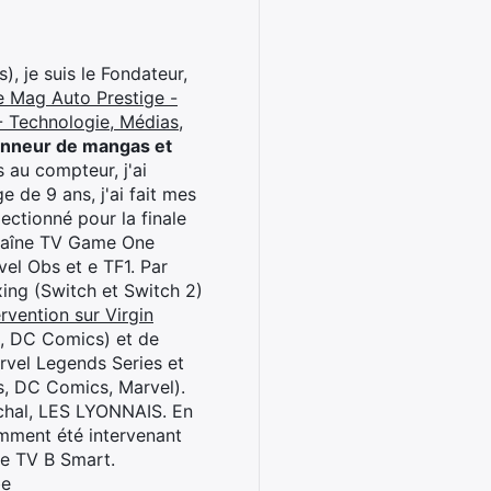
), je suis le Fondateur,
e Mag Auto Prestige -
 Technologie, Médias,
onneur de mangas et
 au compteur, j'ai
 de 9 ans, j'ai fait mes
ctionné pour la finale
chaîne TV Game One
el Obs et e TF1. Par
oxing (Switch et Switch 2)
rvention sur Virgin
l, DC Comics) et de
rvel Legends Series et
s, DC Comics, Marvel).
archal, LES LYONNAIS. En
cemment été intervenant
ne TV B Smart.
be