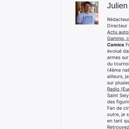
Julien
Rédacteur 
Directeur
Actu auto
Gaming, 
Comics
Fo
évolué dan
armes sur
du tourno
(4ème nat
ailleurs, 
sur plusi
Radio (Eu
Saint Sei
des figur
Fan de cin
outre, je 
en tant q
Retrouve