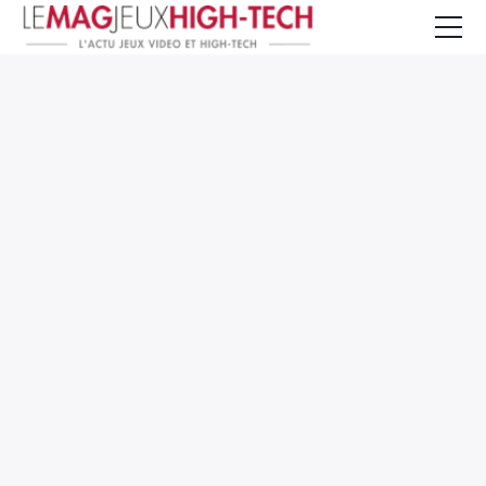
Jeux Vidéo
PC et Hardware
Smartphone et Tablettes
High-Tech
Mangas et Comics
TV, cinéma
Test