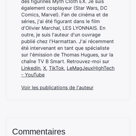
des figurines Myth Cloth EX. Je suis
également cosplayeur (Star Wars, DC
Comics, Marvel). Fan de cinéma et de
séries, j'ai été figurant dans le film
d'Olivier Marchal, LES LYONNAIS. En
outre, je suis l'auteur d'un ouvrage
publié chez l'Harmattan. J'ai récemment
été intervenant en tant que spécialiste
sur l'émission de Thomas Hugues, sur la
chaîne TV B Smart. Retrouvez-moi sur
LinkedIn
,
X
,
TikTok
,
LeMagJeuxHighTech
- YouTube
Voir les publications de l'auteur
Commentaires