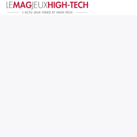
Jeux Vidéo
PC et Hardware
Smartphone et Tablettes
High-Tech
Mangas et Comics
TV, cinéma
Test