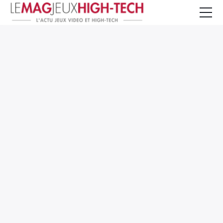
Jeux Vidéo
PC et Hardware
Smartphone et Tablettes
High-Tech
Mangas et Comics
TV, cinéma
Test