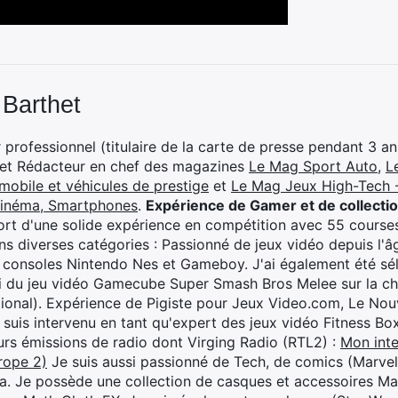
 Barthet
professionnel (titulaire de la carte de presse pendant 3 ans
 et Rédacteur en chef des magazines
Le Mag Sport Auto
,
L
mobile et véhicules de prestige
et
Le Mag Jeux High-Tech -
cinéma, Smartphones
.
Expérience de Gamer et de collecti
rt d'une solide expérience en compétition avec 55 courses
s diverses catégories : Passionné de jeux vidéo depuis l'âge
 consoles Nintendo Nes et Gameboy. J'ai également été séle
i du jeu vidéo Gamecube Super Smash Bros Melee sur la 
ional). Expérience de Pigiste pour Jeux Video.com, Le Nouv
je suis intervenu en tant qu'expert des jeux vidéo Fitness B
eurs émissions de radio dont Virging Radio (RTL2) :
Mon inte
rope 2)
Je suis aussi passionné de Tech, de comics (Marve
ya. Je possède une collection de casques et accessoires Ma