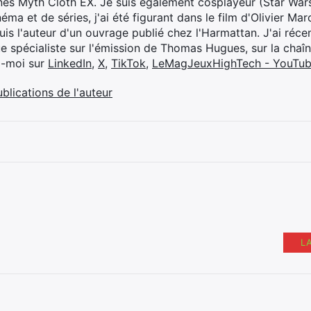
ines Myth Cloth EX. Je suis également cosplayeur (Star War
éma et de séries, j'ai été figurant dans le film d'Olivier M
suis l'auteur d'un ouvrage publié chez l'Harmattan. J'ai ré
ue spécialiste sur l'émission de Thomas Hugues, sur la chaî
z-moi sur
LinkedIn
,
X
,
TikTok
,
LeMagJeuxHighTech - YouTu
ublications de l'auteur
L