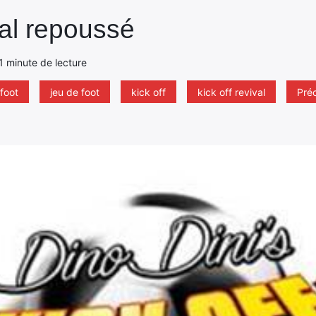
val repoussé
 1 minute de lecture
foot
jeu de foot
kick off
kick off revival
Pré