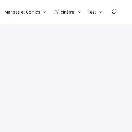
×
Mangas et Comics
TV, cinéma
Test