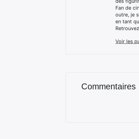
des figur
Fan de cin
outre, je 
en tant q
Retrouve
Voir les p
Commentaires