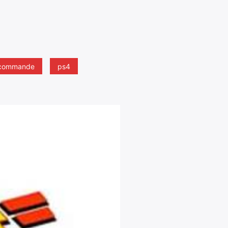
commande
ps4