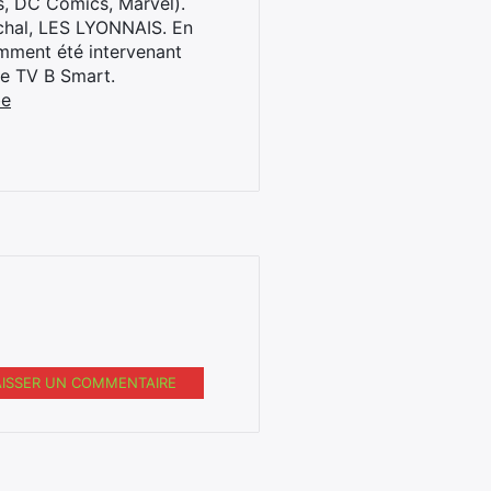
s, DC Comics, Marvel).
archal, LES LYONNAIS. En
cemment été intervenant
ne TV B Smart.
be
AISSER UN COMMENTAIRE