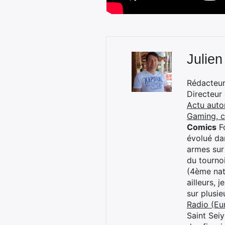
Julien
Rédacteur 
Directeur
Actu auto
Gaming, 
Comics
Fo
évolué dan
armes sur
du tourno
(4ème nat
ailleurs, 
sur plusi
Radio (Eu
Saint Sei