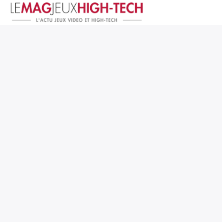
Jeux Vidéo
PC et Hardware
Smartphone et Tablettes
High-Tech
Mangas et Comics
TV, cinéma
Test