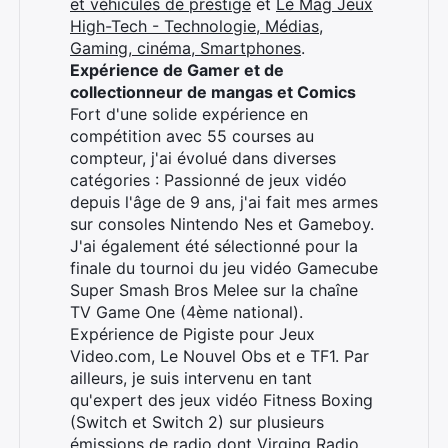
et véhicules de prestige
et
Le Mag Jeux
High-Tech - Technologie, Médias,
Gaming, cinéma, Smartphones
.
Expérience de Gamer et de
collectionneur de mangas et Comics
Fort d'une solide expérience en
compétition avec 55 courses au
compteur, j'ai évolué dans diverses
catégories : Passionné de jeux vidéo
depuis l'âge de 9 ans, j'ai fait mes armes
sur consoles Nintendo Nes et Gameboy.
J'ai également été sélectionné pour la
finale du tournoi du jeu vidéo Gamecube
Super Smash Bros Melee sur la chaîne
TV Game One (4ème national).
Expérience de Pigiste pour Jeux
Video.com, Le Nouvel Obs et e TF1. Par
ailleurs, je suis intervenu en tant
qu'expert des jeux vidéo Fitness Boxing
(Switch et Switch 2) sur plusieurs
émissions de radio dont Virging Radio