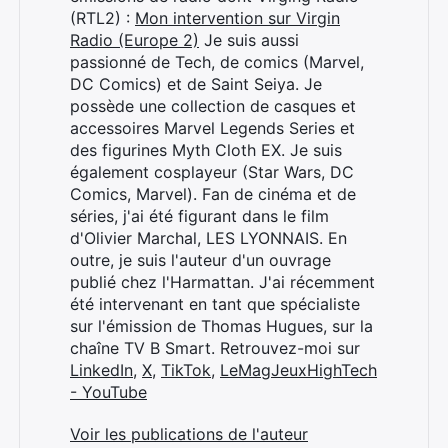
(RTL2) :
Mon intervention sur Virgin
Radio (Europe 2)
Je suis aussi
passionné de Tech, de comics (Marvel,
DC Comics) et de Saint Seiya. Je
possède une collection de casques et
accessoires Marvel Legends Series et
des figurines Myth Cloth EX. Je suis
également cosplayeur (Star Wars, DC
Comics, Marvel). Fan de cinéma et de
séries, j'ai été figurant dans le film
d'Olivier Marchal, LES LYONNAIS. En
outre, je suis l'auteur d'un ouvrage
publié chez l'Harmattan. J'ai récemment
été intervenant en tant que spécialiste
sur l'émission de Thomas Hugues, sur la
chaîne TV B Smart. Retrouvez-moi sur
LinkedIn
,
X
,
TikTok
,
LeMagJeuxHighTech
- YouTube
Voir les publications de l'auteur