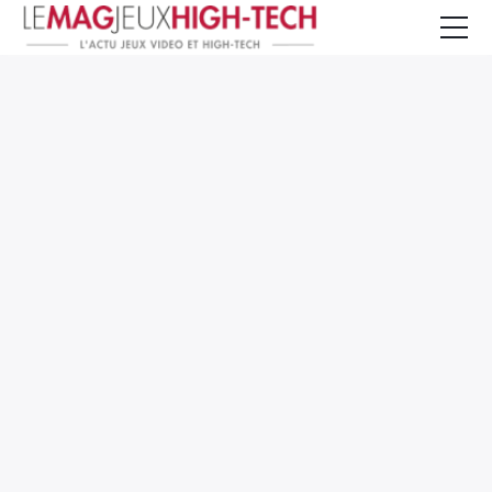
Jeux Vidéo
PC et Hardware
Smartphone et Tablettes
High-Tech
Mangas et Comics
TV, cinéma
Test