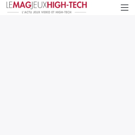
Jeux Vidéo
PC et Hardware
Smartphone et Tablettes
High-Tech
Mangas et Comics
TV, cinéma
Test