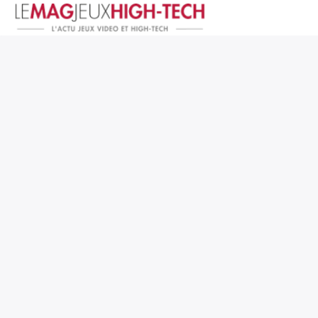
Jeux Vidéo
PC et Hardware
Smartphone et Tablettes
High-Tech
Mangas et Comics
TV, cinéma
Test