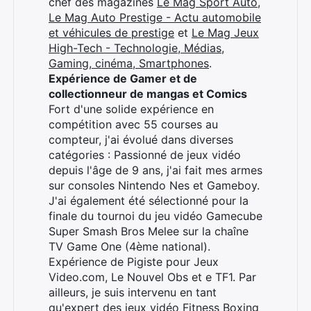
chef des magazines
Le Mag Sport Auto
,
Le Mag Auto Prestige - Actu automobile
et véhicules de prestige
et
Le Mag Jeux
High-Tech - Technologie, Médias,
Gaming, cinéma, Smartphones
.
Expérience de Gamer et de
collectionneur de mangas et Comics
Fort d'une solide expérience en
compétition avec 55 courses au
compteur, j'ai évolué dans diverses
catégories : Passionné de jeux vidéo
depuis l'âge de 9 ans, j'ai fait mes armes
sur consoles Nintendo Nes et Gameboy.
J'ai également été sélectionné pour la
finale du tournoi du jeu vidéo Gamecube
Super Smash Bros Melee sur la chaîne
TV Game One (4ème national).
Expérience de Pigiste pour Jeux
Video.com, Le Nouvel Obs et e TF1. Par
ailleurs, je suis intervenu en tant
qu'expert des jeux vidéo Fitness Boxing