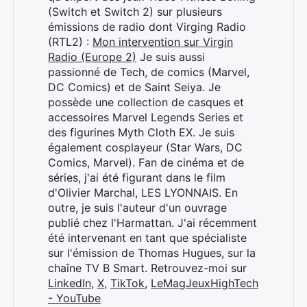
(Switch et Switch 2) sur plusieurs
émissions de radio dont Virging Radio
(RTL2) :
Mon intervention sur Virgin
Radio (Europe 2)
Je suis aussi
passionné de Tech, de comics (Marvel,
DC Comics) et de Saint Seiya. Je
possède une collection de casques et
accessoires Marvel Legends Series et
Rechercher
des figurines Myth Cloth EX. Je suis
:
également cosplayeur (Star Wars, DC
Comics, Marvel). Fan de cinéma et de
séries, j'ai été figurant dans le film
d'Olivier Marchal, LES LYONNAIS. En
outre, je suis l'auteur d'un ouvrage
publié chez l'Harmattan. J'ai récemment
été intervenant en tant que spécialiste
sur l'émission de Thomas Hugues, sur la
chaîne TV B Smart. Retrouvez-moi sur
LinkedIn
,
X
,
TikTok
,
LeMagJeuxHighTech
- YouTube