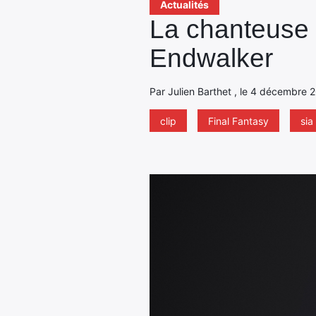
Actualités
La chanteuse S
Endwalker
Par Julien Barthet , le 4 décembre 2
clip
Final Fantasy
sia