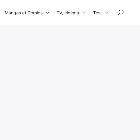
×
Mangas et Comics
TV, cinéma
Test