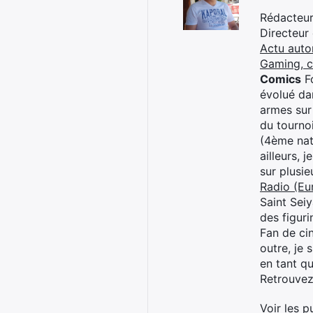
Rédacteur 
Directeur
Actu auto
Gaming, 
Comics
Fo
évolué dan
armes sur
du tourno
(4ème nat
ailleurs, 
sur plusi
Radio (Eu
Saint Sei
des figur
Fan de cin
outre, je 
en tant q
Retrouve
Voir les p