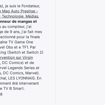
), je suis le Fondateur,
e Mag Auto Prestige -
 Technologie, Médias,
onneur de mangas et
 au compteur, j'ai
 de 9 ans, j'ai fait mes
ctionné pour la finale
chaîne TV Game One
el Obs et e TF1. Par
oxing (Switch et Switch 2)
rvention sur Virgin
l, DC Comics) et de
rvel Legends Series et
s, DC Comics, Marvel).
archal, LES LYONNAIS. En
cemment été intervenant
ne TV B Smart.
be