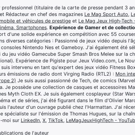
professionnel (titulaire de la carte de presse pendant 3 ans
 et Rédacteur en chef des magazines
Le Mag Sport Auto
,
L
mobile et véhicules de prestige
et
Le Mag Jeux High-Tech -
cinéma, Smartphones
.
Expérience de Gamer et de collecti
rt d'une solide expérience en compétition avec 55 courses
s diverses catégories : Passionné de jeux vidéo depuis l'âge
 consoles Nintendo Nes et Gameboy. J'ai également été séle
i du jeu vidéo Gamecube Super Smash Bros Melee sur la 
ional). Expérience de Pigiste pour Jeux Video.com, Le Nouv
je suis intervenu en tant qu'expert des jeux vidéo Fitness B
eurs émissions de radio dont Virging Radio (RTL2) :
Mon inte
rope 2)
Je suis aussi passionné de Tech, de comics (Marve
ya. Je possède une collection de casques et accessoires Ma
ines Myth Cloth EX. Je suis également cosplayeur (Star War
éma et de séries, j'ai été figurant dans le film d'Olivier M
suis l'auteur d'un ouvrage publié chez l'Harmattan. J'ai ré
ue spécialiste sur l'émission de Thomas Hugues, sur la chaî
z-moi sur
LinkedIn
,
X
,
TikTok
,
LeMagJeuxHighTech - YouTu
ublications de l'auteur