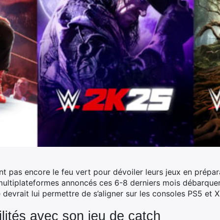
’ont pas encore le feu vert pour dévoiler leurs jeux en prépar
ultiplateformes annoncés ces 6-8 derniers mois débarquero
devrait lui permettre de s’aligner sur les consoles PS5 et 
ilités avec son jeu de catch