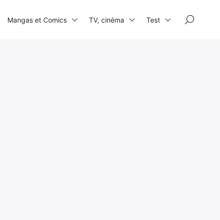
×
Mangas et Comics
TV, cinéma
Test