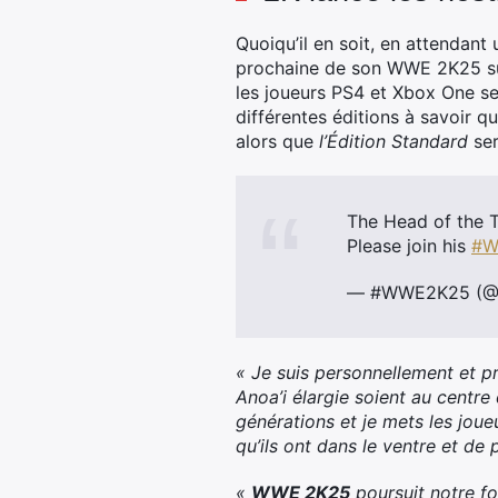
Quoiqu’il en soit, en attendant 
prochaine de son WWE 2K25 sur
les joueurs PS4 et Xbox One ser
différentes éditions à savoir q
alors que
l’
É
dition Standard
se
The Head of the T
Please join his
#W
— #WWE2K25 (
« Je suis personnellement et pro
Anoa’i élargie soient au cent
générations et je mets les jou
qu’ils ont dans le ventre et de 
«
WWE 2K25
poursuit notre fo