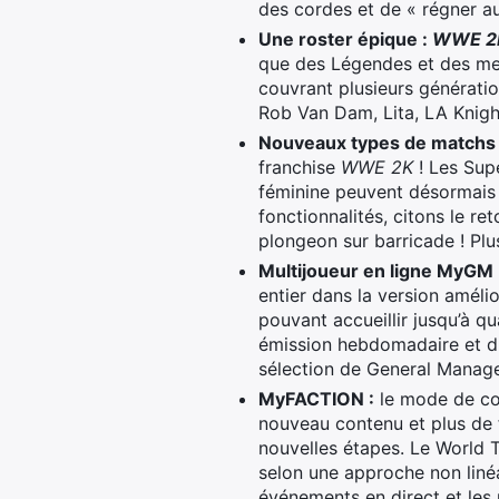
des cordes et de « régner au
Une roster épique :
WWE 2
que des Légendes et des me
couvrant plusieurs générati
Rob Van Dam, Lita, LA Knight
Nouveaux types de matchs 
franchise
WWE 2K
! Les Supe
féminine peuvent désormais s
fonctionnalités, citons le 
plongeon sur barricade ! Pl
Multijoueur en ligne MyGM
entier dans la version amé
pouvant accueillir jusqu’à q
émission hebdomadaire et di
sélection de General Manage
MyFACTION :
le mode de com
nouveau contenu et plus de
nouvelles étapes. Le World T
selon une approche non liné
événements en direct et les