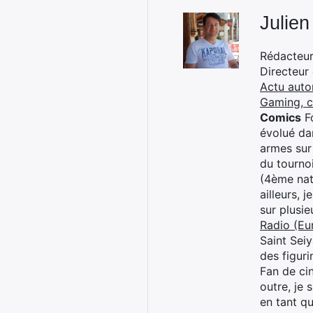
Julien
Rédacteur 
Directeur
Actu auto
Gaming, 
Comics
Fo
évolué dan
armes sur
du tourno
(4ème nat
ailleurs, 
sur plusi
Radio (Eu
Saint Sei
des figur
Fan de cin
outre, je 
en tant q