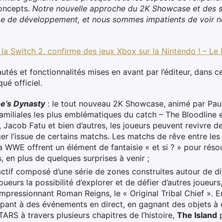
oncepts.
Notre nouvelle approche du 2K Showcase et des s
uipe de développement, et nous sommes impatients de voir 
»
la Switch 2, confirme des jeux Xbox sur la Nintendo ! – L
tés et fonctionnalités mises en avant par l’éditeur, dans cet
é officiel.
e’s Dynasty
: le tout nouveau 2K Showcase, animé par Pa
familiales les plus emblématiques du catch – The Bloodline 
Jacob Fatu et bien d’autres, les joueurs peuvent revivre d
ger l’issue de certains matchs. Les matchs de rêve entre le
 WWE offrent un élément de fantaisie « et si ? » pour réso
, en plus de quelques surprises à venir ;
tif composé d’une série de zones construites autour de di
oueurs la possibilité d’explorer et de défier d’autres joueur
mpressionnant Roman Reigns, le « Original Tribal Chief ». 
cipant à des événements en direct, en gagnant des objets à 
RS à travers plusieurs chapitres de l’histoire,
The Island
p