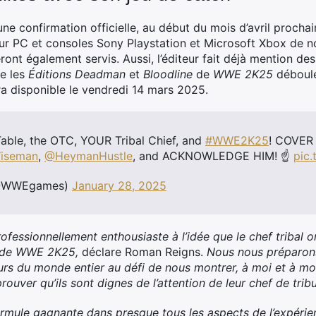
une confirmation officielle, au début du mois d’avril prochai
 PC et consoles Sony Playstation et Microsoft Xbox de no
ont également servis. Aussi, l’éditeur fait déjà mention de
ue les
É
ditions Deadman
et
Bloodline
de
WWE 2K25
déboule
ra disponible le vendredi 14 mars 2025.
able, the OTC, YOUR Tribal Chief, and
#WWE2K25
! COVER
iseman
,
@HeymanHustle
, and ACKNOWLEDGE HIM! ☝️
pic
@WWEgames)
January 28, 2025
fessionnellement enthousiaste à l’idée que le chef tribal ori
re de WWE 2K25,
déclare Roman Reigns.
Nous nous préparon
eurs du monde entier au défi de nous montrer, à moi et à 
prouver qu’ils sont dignes de l’attention de leur chef de tribu
rmule gagnante dans presque tous les aspects de l’expérie