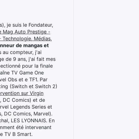
), je suis le Fondateur,
e Mag Auto Prestige -
 Technologie, Médias,
onneur de mangas et
 au compteur, j'ai
 de 9 ans, j'ai fait mes
ctionné pour la finale
chaîne TV Game One
el Obs et e TF1. Par
oxing (Switch et Switch 2)
rvention sur Virgin
l, DC Comics) et de
rvel Legends Series et
s, DC Comics, Marvel).
archal, LES LYONNAIS. En
cemment été intervenant
ne TV B Smart.