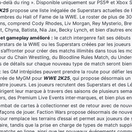
-delà du ring ». Disponible uniquement sur PS5® et Xbox Se
K25
propose une liste inégalée de Superstars actuelles d
mbres du Hall of Fame de la WWE. Le roster de plus de 30
ons, comprend Cody Rhodes, Liv Morgan, Rey Mysterio, Bret
, Chyna, Batista, Nia Jax, Becky Lynch, et bien d’autres en
et gameplay amélioré :
le catch intergenre fait ses débuts
rstars de la WWE ou les Superstars créées par les joueurs 
’affronter pour créer des matchs illimités dans tous les mo
retour du Chain Wrestling, du Bloodline Rules Match, du Un
us de détails sur chaque nouveau type de match seront bie
: les GM intrépides peuvent prendre la route pour défier 
liorée de MyGM pour
WWE 2K25
, qui propose désormais un
uatre joueurs. Les joueurs recrutent des Superstars et des
rigent leur marque à travers des saisons de plusieurs sem
rs, des Premium Live Events inter-marques, et bien plus en
bat de cartes à collectionner est de retour avec de nouvel
 façons de jouer. Faction Wars propose désormais de nouv
our remplace les terrains d’essai et permet aux joueurs de s
aire, tandis que la prise en charge de types de match supp
 matchs en ligne, ainsi que les nouveaux événements commun