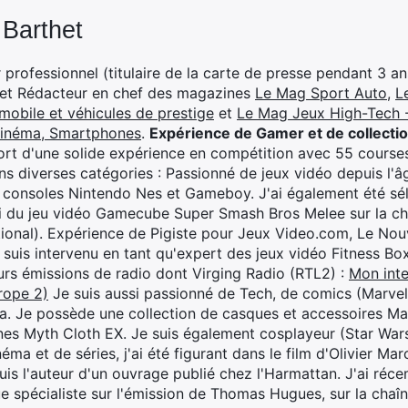
 Barthet
professionnel (titulaire de la carte de presse pendant 3 ans
 et Rédacteur en chef des magazines
Le Mag Sport Auto
,
L
mobile et véhicules de prestige
et
Le Mag Jeux High-Tech -
cinéma, Smartphones
.
Expérience de Gamer et de collecti
rt d'une solide expérience en compétition avec 55 courses
s diverses catégories : Passionné de jeux vidéo depuis l'âge
 consoles Nintendo Nes et Gameboy. J'ai également été séle
i du jeu vidéo Gamecube Super Smash Bros Melee sur la 
ional). Expérience de Pigiste pour Jeux Video.com, Le Nouv
je suis intervenu en tant qu'expert des jeux vidéo Fitness B
eurs émissions de radio dont Virging Radio (RTL2) :
Mon inte
rope 2)
Je suis aussi passionné de Tech, de comics (Marve
ya. Je possède une collection de casques et accessoires Ma
ines Myth Cloth EX. Je suis également cosplayeur (Star War
éma et de séries, j'ai été figurant dans le film d'Olivier M
suis l'auteur d'un ouvrage publié chez l'Harmattan. J'ai ré
ue spécialiste sur l'émission de Thomas Hugues, sur la chaî