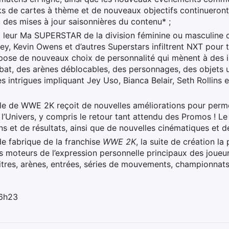
ks de cartes à thème et de nouveaux objectifs continueront
c des mises à jour saisonnières du contenu* ;
nt leur Ma SUPERSTAR de la division féminine ou masculine
ey, Kevin Owens et d’autres Superstars infiltrent NXT pour 
pose de nouveaux choix de personnalité qui mènent à des in
t, des arènes déblocables, des personnages, des objets uti
 intrigues impliquant Jey Uso, Bianca Belair, Seth Rollins e
e de WWE 2K reçoit de nouvelles améliorations pour perme
e l’Univers, y compris le retour tant attendu des Promos !
s et de résultats, ainsi que de nouvelles cinématiques et 
 fabrique de la franchise
WWE 2K
, la suite de création la
es moteurs de l’expression personnelle principaux des joueurs
itres, arènes, entrées, séries de mouvements, championnats
 6h23