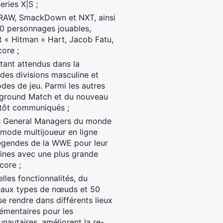
ries X|S ;
e RAW, SmackDown et NXT, ainsi
0 personnages jouables,
 « Hitman » Hart, Jacob Fatu,
core ;
 tant attendus dans la
des divisions masculine et
des de jeu. Parmi les autres
derground Match et du nouveau
ntôt communiqués ;
les General Managers du monde
 mode multijoueur en ligne
 Légendes de la WWE pour leur
aines avec une plus grande
core ;
les fonctionnalités, du
eaux types de nœuds et 50
e rendre dans différents lieux
lémentaires pour les
autaires, améliorent la re-