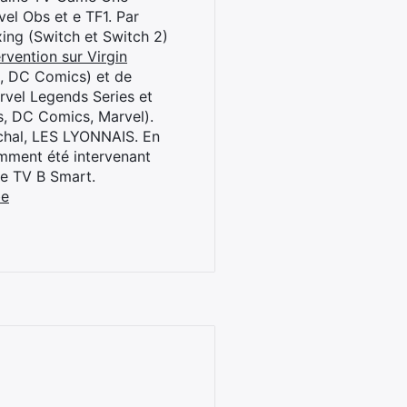
el Obs et e TF1. Par
oxing (Switch et Switch 2)
rvention sur Virgin
l, DC Comics) et de
rvel Legends Series et
s, DC Comics, Marvel).
archal, LES LYONNAIS. En
cemment été intervenant
ne TV B Smart.
be