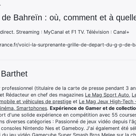
.
 de Bahreïn : où, comment et à quell
direct. Streaming : MyCanal et F1 TV. Télévision : Canal+
rance.fr/voici-la-surprenante-grille-de-depart-du-g-p-de
 Barthet
professionnel (titulaire de la carte de presse pendant 3 ans
 et Rédacteur en chef des magazines
Le Mag Sport Auto
,
L
mobile et véhicules de prestige
et
Le Mag Jeux High-Tech -
cinéma, Smartphones
.
Expérience de Gamer et de collecti
rt d'une solide expérience en compétition avec 55 courses
s diverses catégories : Passionné de jeux vidéo depuis l'âge
 consoles Nintendo Nes et Gameboy. J'ai également été séle
i du jeu vidéo Gamecube Super Smash Bros Melee sur la 