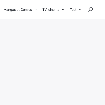
×
Mangas et Comics
TV, cinéma
Test