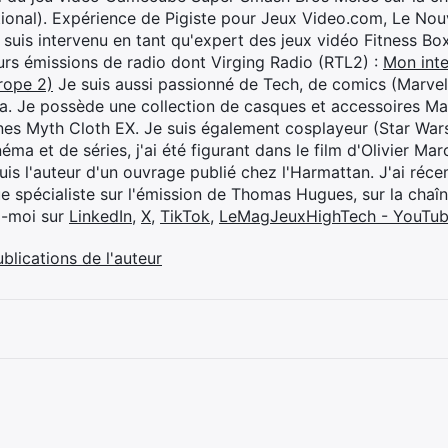
ional). Expérience de Pigiste pour Jeux Video.com, Le Nouv
je suis intervenu en tant qu'expert des jeux vidéo Fitness B
eurs émissions de radio dont Virging Radio (RTL2) :
Mon inte
rope 2)
Je suis aussi passionné de Tech, de comics (Marve
ya. Je possède une collection de casques et accessoires Ma
ines Myth Cloth EX. Je suis également cosplayeur (Star War
éma et de séries, j'ai été figurant dans le film d'Olivier M
suis l'auteur d'un ouvrage publié chez l'Harmattan. J'ai ré
ue spécialiste sur l'émission de Thomas Hugues, sur la chaî
z-moi sur
LinkedIn
,
X
,
TikTok
,
LeMagJeuxHighTech - YouTu
ublications de l'auteur