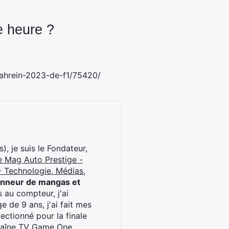
e heure ?
-bahrein-2023-de-f1/75420/
), je suis le Fondateur,
e Mag Auto Prestige -
 Technologie, Médias,
onneur de mangas et
 au compteur, j'ai
 de 9 ans, j'ai fait mes
ctionné pour la finale
chaîne TV Game One