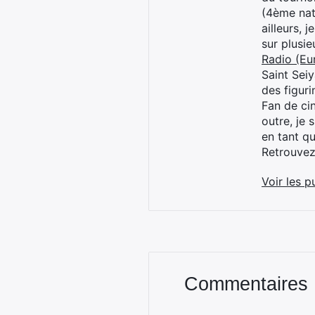
(4ème nat
ailleurs, 
sur plusi
Radio (Eu
Saint Sei
des figur
Fan de cin
outre, je 
en tant q
Retrouve
Voir les p
Commentaires