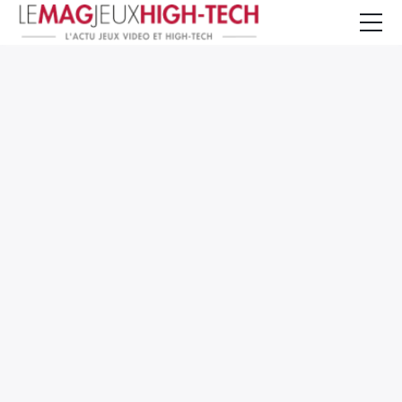
Jeux Vidéo
PC et Hardware
Smartphone et Tablettes
High-Tech
Mangas et Comics
TV, cinéma
Test