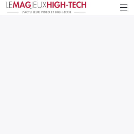
Jeux Vidéo
PC et Hardware
Smartphone et Tablettes
High-Tech
Mangas et Comics
TV, cinéma
Test