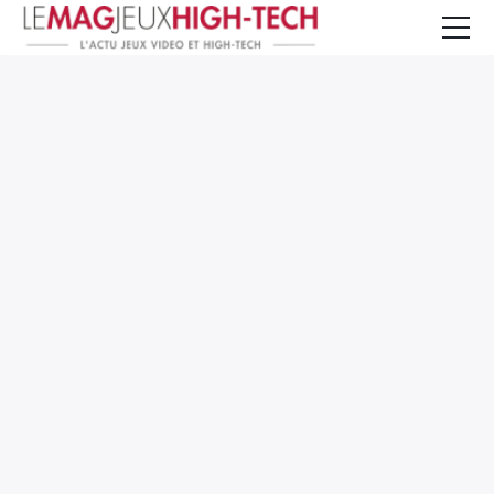
Jeux Vidéo
PC et Hardware
Smartphone et Tablettes
High-Tech
Mangas et Comics
TV, cinéma
Test