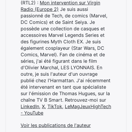
(RTL2) :
Mon intervention sur Virgin
Radio (Europe 2)
Je suis aussi
passionné de Tech, de comics (Marvel,
DC Comics) et de Saint Seiya. Je
possède une collection de casques et
accessoires Marvel Legends Series et
des figurines Myth Cloth EX. Je suis
également cosplayeur (Star Wars, DC
Comics, Marvel). Fan de cinéma et de
séries, j'ai été figurant dans le film
d'Olivier Marchal, LES LYONNAIS. En
outre, je suis l'auteur d'un ouvrage
publié chez l'Harmattan. J'ai récemment
été intervenant en tant que spécialiste
sur l'émission de Thomas Hugues, sur la
chaîne TV B Smart. Retrouvez-moi sur
LinkedIn
,
X
,
TikTok
,
LeMagJeuxHighTech
- YouTube
Voir les publications de l'auteur