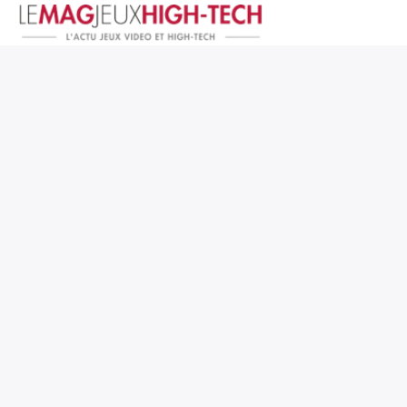
Jeux Vidéo
PC et Hardware
Smartphone et Tablettes
High-Tech
Mangas et Comics
TV, cinéma
Test