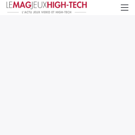
Jeux Vidéo
PC et Hardware
Smartphone et Tablettes
High-Tech
Mangas et Comics
TV, cinéma
Test