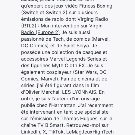
×
qu'expert des jeux vidéo Fitness Boxing
(Switch et Switch 2) sur plusieurs
émissions de radio dont Virging Radio
(RTL2) :
Mon intervention sur Virgin
Radio (Europe 2)
Je suis aussi
Rechercher
passionné de Tech, de comics (Marvel,
:
DC Comics) et de Saint Seiya. Je
possède une collection de casques et
accessoires Marvel Legends Series et
des figurines Myth Cloth EX. Je suis
également cosplayeur (Star Wars, DC
Comics, Marvel). Fan de cinéma et de
séries, j'ai été figurant dans le film
d'Olivier Marchal, LES LYONNAIS. En
outre, je suis l'auteur d'un ouvrage
publié chez l'Harmattan. J'ai récemment
été intervenant en tant que spécialiste
sur l'émission de Thomas Hugues, sur la
chaîne TV B Smart. Retrouvez-moi sur
LinkedIn
,
X
,
TikTok
,
LeMagJeuxHighTech