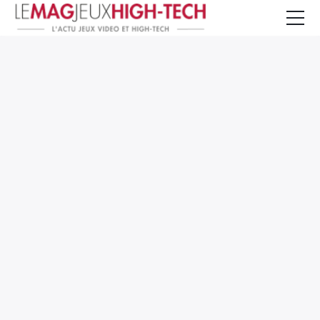
Jeux Vidéo
PC et Hardware
Smartphone et Tablettes
High-Tech
Mangas et Comics
TV, cinéma
Test