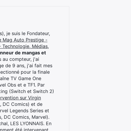
), je suis le Fondateur,
e Mag Auto Prestige -
 Technologie, Médias,
onneur de mangas et
 au compteur, j'ai
 de 9 ans, j'ai fait mes
ctionné pour la finale
chaîne TV Game One
el Obs et e TF1. Par
oxing (Switch et Switch 2)
rvention sur Virgin
l, DC Comics) et de
rvel Legends Series et
s, DC Comics, Marvel).
archal, LES LYONNAIS. En
cemment été intervenant