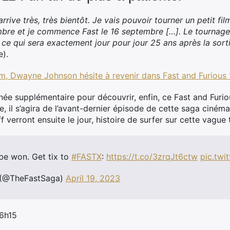
arrive très, très bientôt. Je vais pouvoir tourner un petit fi
mbre et je commence Fast le 16 septembre […]. Le tournage
, ce qui sera exactement jour pour jour 25 ans après la sort
e).
m, Dwayne Johnson hésite à revenir dans Fast and Furious 
née supplémentaire pour découvrir, enfin, ce Fast and Furi
e, il s’agira de l’avant-dernier épisode de cette saga ciné
verront ensuite le jour, histoire de surfer sur cette vague 
 be won. Get tix to
#FASTX
:
https://t.co/3zrqJt6ctw
pic.twi
 (@TheFastSaga)
April 19, 2023
 6h15