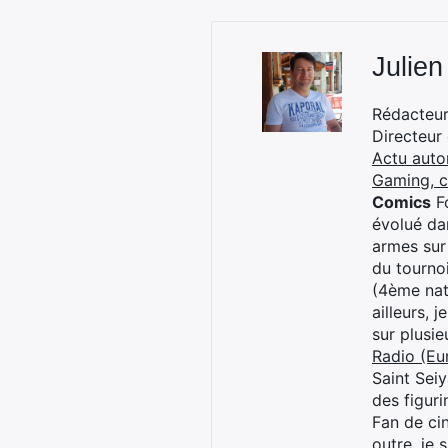
Julien
Rédacteur 
Directeur
Actu auto
Gaming, 
Comics
Fo
évolué dan
armes sur
du tourno
(4ème nat
ailleurs, 
sur plusi
Radio (Eu
Saint Sei
des figur
Fan de cin
outre, je 