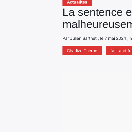
Actualités
La sentence e
malheureusem
Par Julien Barthet , le 7 mai 2024 ,
Charlize Theron
fast and fu