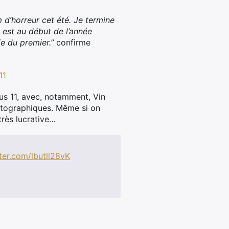
lm d’horreur cet été. Je termine
 est au début de l’année
ie du premier.”
confirme
11
ous 11, avec, notamment, Vin
matographiques. Même si on
très lucrative…
tter.com/lbutll28vK