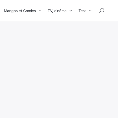
×
Mangas et Comics
TV, cinéma
Test