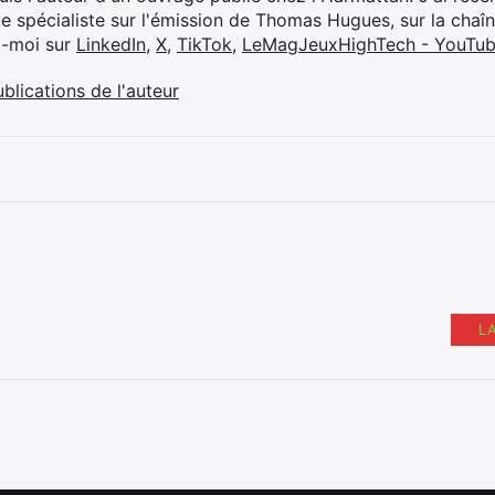
ue spécialiste sur l'émission de Thomas Hugues, sur la chaî
z-moi sur
LinkedIn
,
X
,
TikTok
,
LeMagJeuxHighTech - YouTu
ublications de l'auteur
L