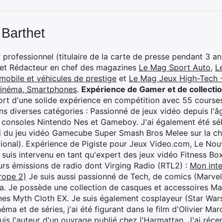
 Barthet
professionnel (titulaire de la carte de presse pendant 3 ans
 et Rédacteur en chef des magazines
Le Mag Sport Auto
,
L
mobile et véhicules de prestige
et
Le Mag Jeux High-Tech -
cinéma, Smartphones
.
Expérience de Gamer et de collecti
rt d'une solide expérience en compétition avec 55 courses
s diverses catégories : Passionné de jeux vidéo depuis l'âge
 consoles Nintendo Nes et Gameboy. J'ai également été séle
i du jeu vidéo Gamecube Super Smash Bros Melee sur la 
ional). Expérience de Pigiste pour Jeux Video.com, Le Nouv
je suis intervenu en tant qu'expert des jeux vidéo Fitness B
eurs émissions de radio dont Virging Radio (RTL2) :
Mon inte
rope 2)
Je suis aussi passionné de Tech, de comics (Marve
ya. Je possède une collection de casques et accessoires Ma
ines Myth Cloth EX. Je suis également cosplayeur (Star War
éma et de séries, j'ai été figurant dans le film d'Olivier M
suis l'auteur d'un ouvrage publié chez l'Harmattan. J'ai ré