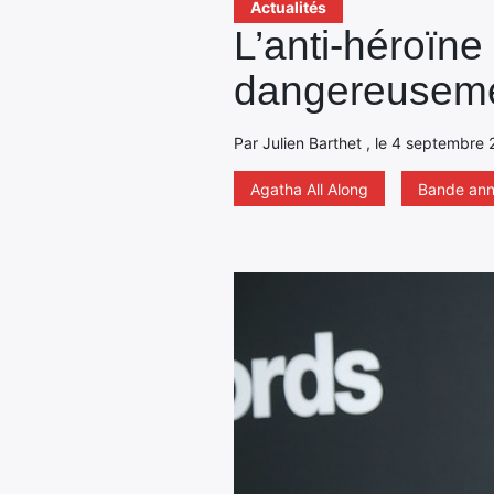
Actualités
L’anti-héroïne
dangereuseme
Par Julien Barthet , le 4 septembre 
Agatha All Along
Bande an