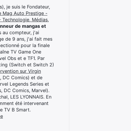
), je suis le Fondateur,
e Mag Auto Prestige -
 Technologie, Médias,
onneur de mangas et
 au compteur, j'ai
 de 9 ans, j'ai fait mes
ctionné pour la finale
chaîne TV Game One
el Obs et e TF1. Par
oxing (Switch et Switch 2)
rvention sur Virgin
l, DC Comics) et de
rvel Legends Series et
s, DC Comics, Marvel).
archal, LES LYONNAIS. En
cemment été intervenant
ne TV B Smart.
be