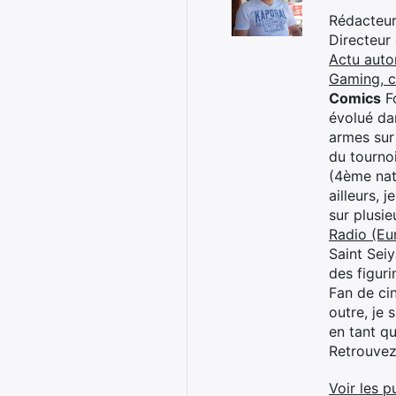
Rédacteur 
Directeur
Actu auto
Gaming, 
Comics
Fo
évolué dan
armes sur
du tourno
(4ème nat
ailleurs, 
sur plusi
Radio (Eu
Saint Sei
des figur
Fan de cin
outre, je 
en tant q
Retrouve
Voir les p