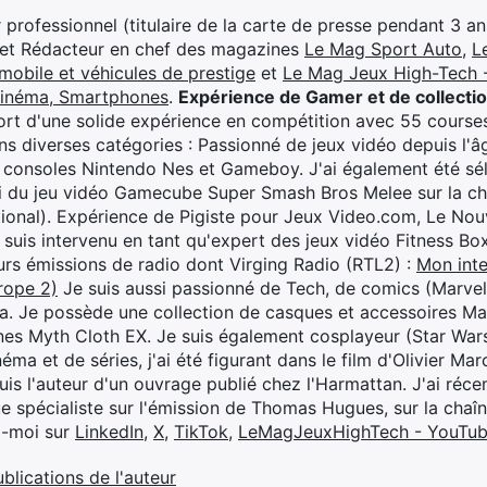
professionnel (titulaire de la carte de presse pendant 3 ans
 et Rédacteur en chef des magazines
Le Mag Sport Auto
,
L
mobile et véhicules de prestige
et
Le Mag Jeux High-Tech -
cinéma, Smartphones
.
Expérience de Gamer et de collecti
rt d'une solide expérience en compétition avec 55 courses
s diverses catégories : Passionné de jeux vidéo depuis l'âge
 consoles Nintendo Nes et Gameboy. J'ai également été séle
i du jeu vidéo Gamecube Super Smash Bros Melee sur la 
ional). Expérience de Pigiste pour Jeux Video.com, Le Nouv
je suis intervenu en tant qu'expert des jeux vidéo Fitness B
eurs émissions de radio dont Virging Radio (RTL2) :
Mon inte
rope 2)
Je suis aussi passionné de Tech, de comics (Marve
ya. Je possède une collection de casques et accessoires Ma
ines Myth Cloth EX. Je suis également cosplayeur (Star War
éma et de séries, j'ai été figurant dans le film d'Olivier M
suis l'auteur d'un ouvrage publié chez l'Harmattan. J'ai ré
ue spécialiste sur l'émission de Thomas Hugues, sur la chaî
z-moi sur
LinkedIn
,
X
,
TikTok
,
LeMagJeuxHighTech - YouTu
ublications de l'auteur