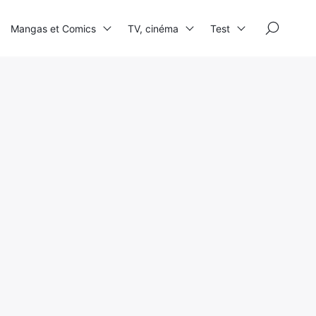
×
Mangas et Comics
TV, cinéma
Test