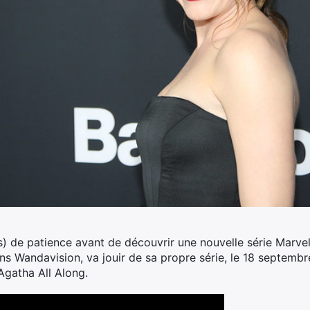
) de patience avant de découvrir une nouvelle série Marvel
s Wandavision, va jouir de sa propre série, le 18 septembre
Agatha All Along.