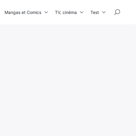
×
Mangas et Comics
TV, cinéma
Test