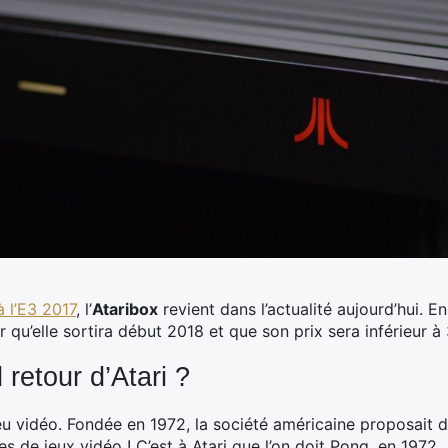
 l’E3 2017
, l’
Ataribox
revient dans l’actualité aujourd’hui. En
qu’elle sortira début 2018 et que son prix sera inférieur à 
 retour d’Atari ?
 jeu vidéo. Fondée en 1972, la société américaine proposait 
s de jeux vidéo ! C’est à Atari que l’on doit Pong, en 1972.