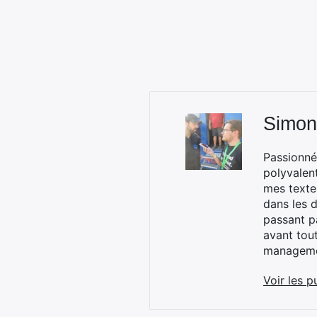
Simon
Passionné
polyvalen
mes textes
dans les d
passant p
avant tou
managemen
Voir les p