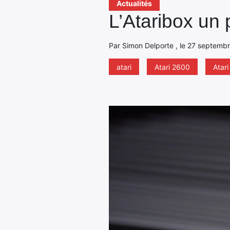
Actualités
L’Ataribox un 
Par Simon Delporte , le 27 septembr
atari
Atari 2600
Atari