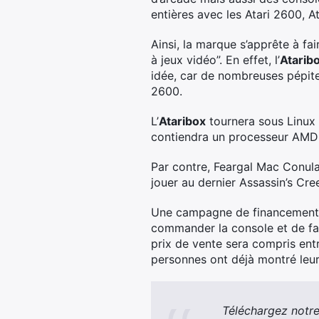
entières avec les Atari 2600, A
Ainsi, la marque s’apprête à f
à jeux vidéo”. En effet, l’
Atarib
idée, car de nombreuses pépites
2600.
L’
Ataribox
tournera sous Linux e
contiendra un processeur AMD 
Par contre, Feargal Mac Conulad
jouer au dernier Assassin’s Cre
Une campagne de financement p
commander la console et de fai
prix de vente sera compris ent
personnes ont déjà montré leur in
Téléchargez notre