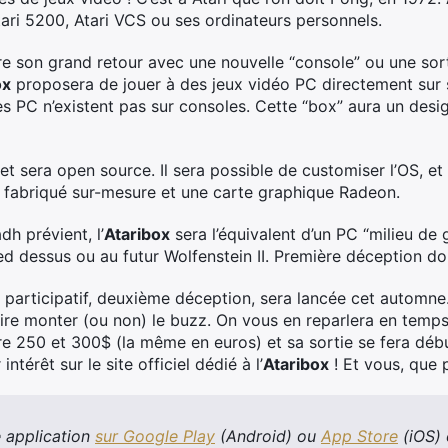
tari 5200, Atari VCS ou ses ordinateurs personnels.
aire son grand retour avec une nouvelle “console” ou une so
ox
proposera de jouer à des jeux vidéo PC directement sur s
 PC n’existent pas sur consoles. Cette “box” aura un design
t sera open source. Il sera possible de customiser l’OS, et
fabriqué sur-mesure et une carte graphique Radeon.
h prévient, l’
Ataribox
sera l’équivalent d’un PC “milieu d
ed dessus ou au futur Wolfenstein II. Première déception do
articipatif, deuxième déception, sera lancée cet automne.
re monter (ou non) le buzz. On vous en reparlera en temps
re 250 et 300$ (la même en euros) et sa sortie se fera dé
térêt sur le site officiel dédié à l’
Ataribox
! Et vous, que 
 application
sur Google Play
(Android) ou
App Store
(iOS) 