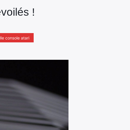
voilés !
le console atari