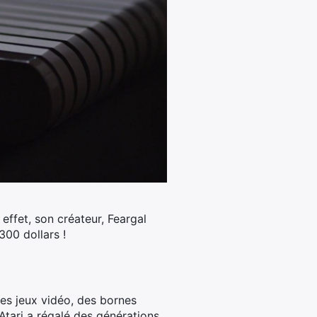
 effet, son créateur, Feargal
300 dollars !
des jeux vidéo, des bornes
 Atari a régalé des générations