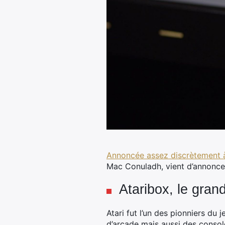
Annoncée assez discrètement à
Mac Conuladh, vient d’annoncer 
Ataribox, le grand
Atari fut l’un des pionniers du
d’arcade mais aussi des console