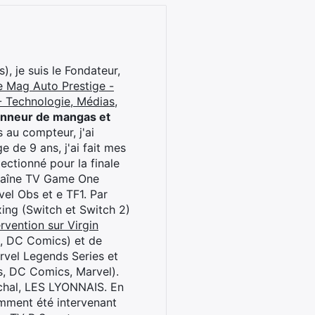
), je suis le Fondateur,
e Mag Auto Prestige -
 Technologie, Médias,
onneur de mangas et
 au compteur, j'ai
 de 9 ans, j'ai fait mes
ctionné pour la finale
chaîne TV Game One
el Obs et e TF1. Par
oxing (Switch et Switch 2)
rvention sur Virgin
l, DC Comics) et de
rvel Legends Series et
s, DC Comics, Marvel).
archal, LES LYONNAIS. En
cemment été intervenant