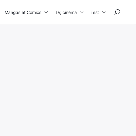
×
Mangas et Comics
TV, cinéma
Test