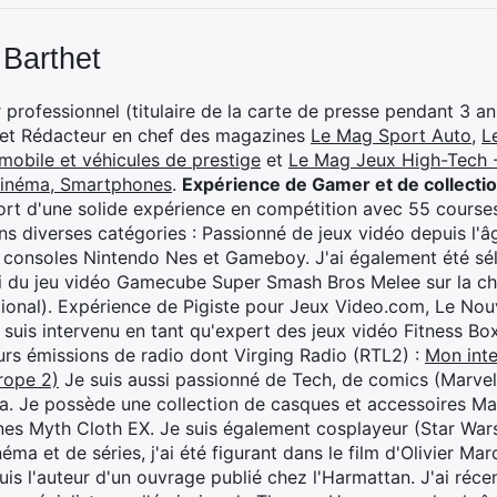
 Barthet
professionnel (titulaire de la carte de presse pendant 3 ans
 et Rédacteur en chef des magazines
Le Mag Sport Auto
,
L
mobile et véhicules de prestige
et
Le Mag Jeux High-Tech -
cinéma, Smartphones
.
Expérience de Gamer et de collecti
rt d'une solide expérience en compétition avec 55 courses
s diverses catégories : Passionné de jeux vidéo depuis l'âge
 consoles Nintendo Nes et Gameboy. J'ai également été séle
i du jeu vidéo Gamecube Super Smash Bros Melee sur la 
ional). Expérience de Pigiste pour Jeux Video.com, Le Nouv
je suis intervenu en tant qu'expert des jeux vidéo Fitness B
eurs émissions de radio dont Virging Radio (RTL2) :
Mon inte
rope 2)
Je suis aussi passionné de Tech, de comics (Marve
ya. Je possède une collection de casques et accessoires Ma
ines Myth Cloth EX. Je suis également cosplayeur (Star War
éma et de séries, j'ai été figurant dans le film d'Olivier M
suis l'auteur d'un ouvrage publié chez l'Harmattan. J'ai ré