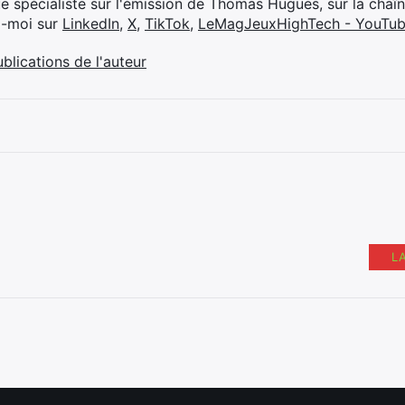
ue spécialiste sur l'émission de Thomas Hugues, sur la chaî
z-moi sur
LinkedIn
,
X
,
TikTok
,
LeMagJeuxHighTech - YouTu
ublications de l'auteur
L