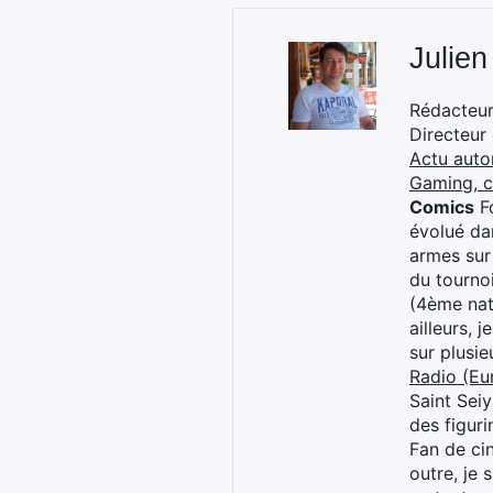
Julien
Rédacteur 
Directeur
Actu auto
Gaming, 
Comics
Fo
évolué dan
armes sur
du tourno
(4ème nat
ailleurs, 
sur plusi
Radio (Eu
Saint Sei
des figur
Fan de cin
outre, je 