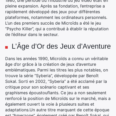
1980, une période où l’industrie du jeu vidéo était en
pleine expansion. Après sa fondation, l’entreprise a
rapidement développé des jeux pour différentes
plateformes, notamment les ordinateurs personnels.
L’un des premiers succès de Microïds a été le jeu
“Psycho Killer”, qui a contribué à établir la réputation
de l’éditeur dans le secteur.
L’Âge d’Or des Jeux d’Aventure
Dans les années 1990, Microïds a connu un véritable
âge d’or grâce à la création de jeux d’aventure
emblématiques. Parmi les titres les plus notables, on
trouve la série “Syberia”, développée par Benoît
Sokal. Sorti en 2002, “Syberia” a été acclamé par la
×
critique pour son scénario captivant et ses
graphismes époustouflants. Ce jeu a non seulement
renforcé la position de Microïds sur le marché, mais a
également ouvert la voie à plusieurs suites et
adaptations.
Un autre titre marquant de cette époque
Rechercher
est “Amerzone”, également créé par Benoît Sokal, qui