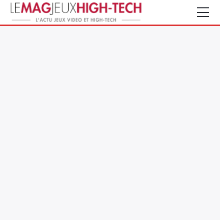
Jeux Vidéo
PC et Hardware
Smartphone et Tablettes
High-Tech
Mangas et Comics
TV, cinéma
Test