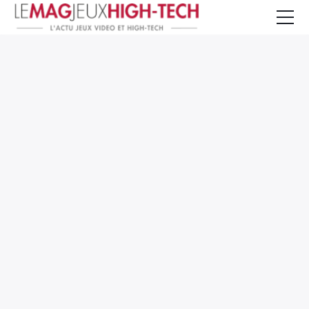
Jeux Vidéo
PC et Hardware
Smartphone et Tablettes
High-Tech
Mangas et Comics
TV, cinéma
Test