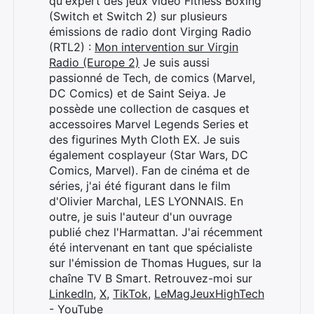
qu'expert des jeux vidéo Fitness Boxing
(Switch et Switch 2) sur plusieurs
émissions de radio dont Virging Radio
(RTL2) :
Mon intervention sur Virgin
Radio (Europe 2)
Je suis aussi
passionné de Tech, de comics (Marvel,
DC Comics) et de Saint Seiya. Je
possède une collection de casques et
accessoires Marvel Legends Series et
des figurines Myth Cloth EX. Je suis
également cosplayeur (Star Wars, DC
Comics, Marvel). Fan de cinéma et de
séries, j'ai été figurant dans le film
d'Olivier Marchal, LES LYONNAIS. En
outre, je suis l'auteur d'un ouvrage
publié chez l'Harmattan. J'ai récemment
été intervenant en tant que spécialiste
sur l'émission de Thomas Hugues, sur la
chaîne TV B Smart. Retrouvez-moi sur
LinkedIn
,
X
,
TikTok
,
LeMagJeuxHighTech
- YouTube