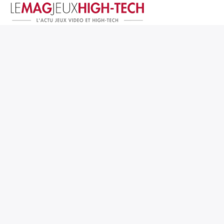
Jeux Vidéo
PC et Hardware
Smartphone et Tablettes
High-Tech
Mangas et Comics
TV, cinéma
Test