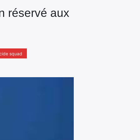
n réservé aux
icide squad