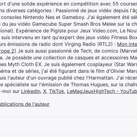
rt d'une solide expérience en compétition avec 55 courses
s diverses catégories : Passionné de jeux vidéo depuis l'âge
 consoles Nintendo Nes et Gameboy. J'ai également été séle
i du jeu vidéo Gamecube Super Smash Bros Melee sur la 
ional). Expérience de Pigiste pour Jeux Video.com, Le Nouv
je suis intervenu en tant qu'expert des jeux vidéo Fitness B
eurs émissions de radio dont Virging Radio (RTL2) :
Mon inte
rope 2)
Je suis aussi passionné de Tech, de comics (Marve
ya. Je possède une collection de casques et accessoires Ma
ines Myth Cloth EX. Je suis également cosplayeur (Star War
éma et de séries, j'ai été figurant dans le film d'Olivier M
suis l'auteur d'un ouvrage publié chez l'Harmattan. J'ai ré
ue spécialiste sur l'émission de Thomas Hugues, sur la chaî
z-moi sur
LinkedIn
,
X
,
TikTok
,
LeMagJeuxHighTech - YouTu
ublications de l'auteur