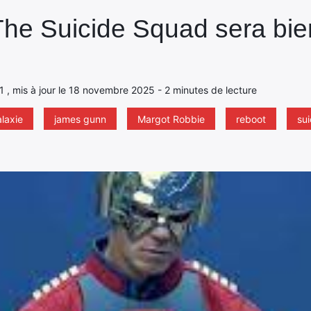
The Suicide Squad sera bie
021 , mis à jour le 18 novembre 2025 - 2 minutes de lecture
alaxie
james gunn
Margot Robbie
reboot
su