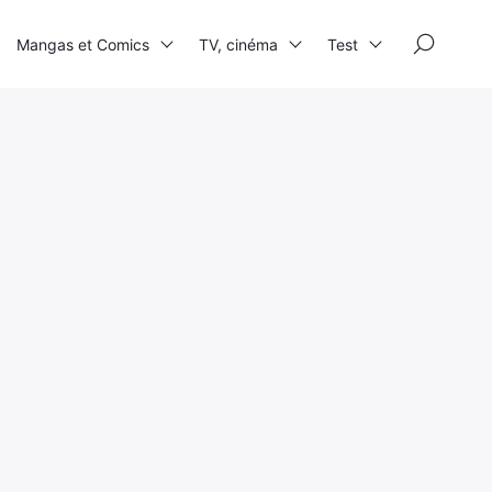
×
Mangas et Comics
TV, cinéma
Test