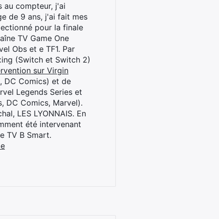
 au compteur, j'ai
 de 9 ans, j'ai fait mes
ctionné pour la finale
chaîne TV Game One
el Obs et e TF1. Par
oxing (Switch et Switch 2)
rvention sur Virgin
l, DC Comics) et de
rvel Legends Series et
s, DC Comics, Marvel).
archal, LES LYONNAIS. En
cemment été intervenant
ne TV B Smart.
be