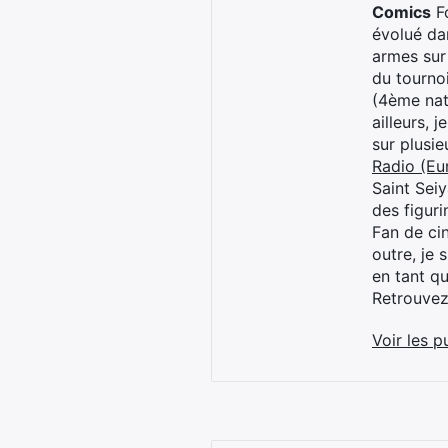
Comics
Fo
évolué dan
armes sur
du tourno
(4ème nat
ailleurs, 
sur plusi
Radio (Eu
Saint Sei
des figur
Fan de cin
outre, je 
en tant q
Retrouve
Voir les p