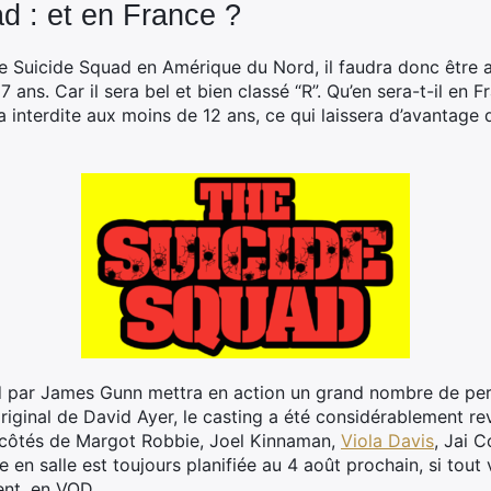
d : et en France ?
he Suicide Squad en Amérique du Nord, il faudra donc être
7 ans. Car il sera bel et bien classé “R”. Qu’en sera-t-il en
 interdite aux moins de 12 ans, ce qui laissera d’avantag
d par James Gunn mettra en action un grand nombre de pe
original de David Ayer, le casting a été considérablement rev
x côtés de Margot Robbie, Joel Kinnaman,
Viola Davis
, Jai 
ie en salle est toujours planifiée au 4 août prochain, si tout v
ent, en VOD.