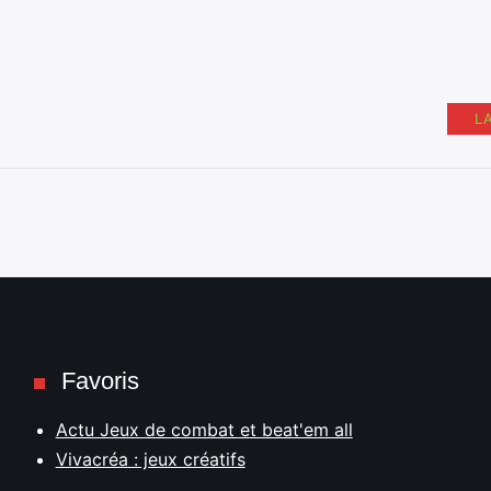
L
Favoris
Actu Jeux de combat et beat'em all
Vivacréa : jeux créatifs