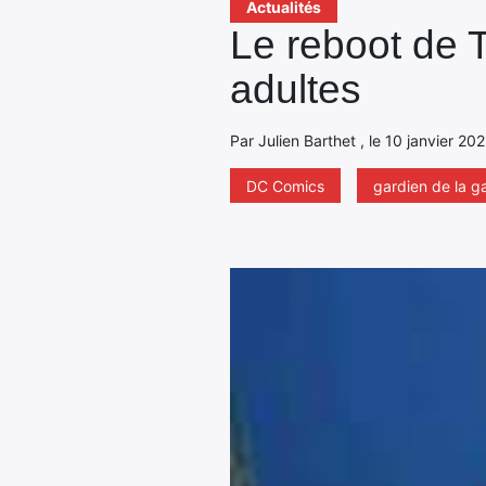
Actualités
Le reboot de 
adultes
Par Julien Barthet , le 10 janvier 2
DC Comics
gardien de la g